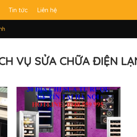
Tin tức
Liên hệ
nh
CH VỤ SỬA CHỮA ĐIỆN L