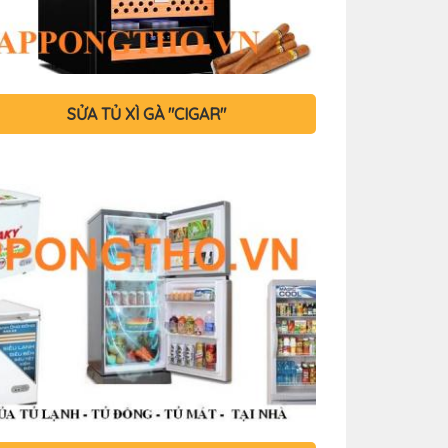
SỬA TỦ XÌ GÀ "CIGAR"