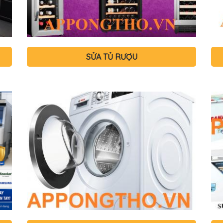
SỬA TỦ RƯỢU