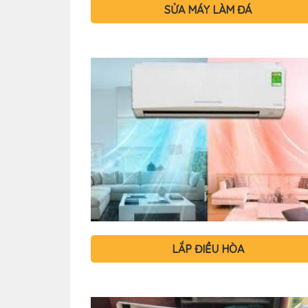
SỬA MÁY LÀM ĐÁ
LẮP ĐIỀU HÒA