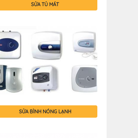
SỬA TỦ MÁT
SỬA BÌNH NÓNG LẠNH