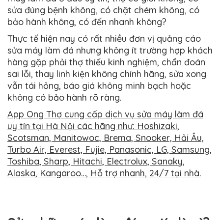
sửa đúng bệnh không, có chặt chém không, có
bảo hành không, có đến nhanh không?
Thực tế hiện nay có rất nhiều đơn vị quảng cáo
sửa máy làm đá nhưng không ít trường hợp khách
hàng gặp phải thợ thiếu kinh nghiệm, chẩn đoán
sai lỗi, thay linh kiện không chính hãng, sửa xong
vẫn tái hỏng, báo giá không minh bạch hoặc
không có bảo hành rõ ràng.
App Ong Thợ cung cấp dịch vụ sửa máy làm đá
uy tín tại Hà Nội các hãng như: Hoshizaki,
Scotsman, Manitowoc, Brema, Snooker, Hải Âu,
Turbo Air, Everest, Fujie, Panasonic, LG, Samsung,
Toshiba, Sharp, Hitachi, Electrolux, Sanaky,
Alaska, Kangaroo…, Hỗ trợ nhanh, 24/7 tại nhà.