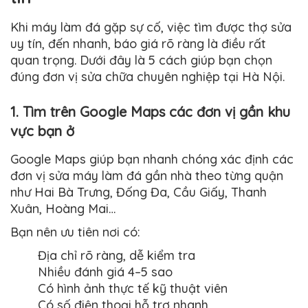
Khi máy làm đá gặp sự cố, việc tìm được thợ sửa
uy tín, đến nhanh, báo giá rõ ràng là điều rất
quan trọng. Dưới đây là 5 cách giúp bạn chọn
đúng đơn vị sửa chữa chuyên nghiệp tại Hà Nội.
1. Tìm trên Google Maps các đơn vị gần khu
vực bạn ở
Google Maps giúp bạn nhanh chóng xác định các
đơn vị sửa máy làm đá gần nhà theo từng quận
như Hai Bà Trưng, Đống Đa, Cầu Giấy, Thanh
Xuân, Hoàng Mai…
Bạn nên ưu tiên nơi có:
Địa chỉ rõ ràng, dễ kiểm tra
Nhiều đánh giá 4–5 sao
Có hình ảnh thực tế kỹ thuật viên
Có số điện thoại hỗ trợ nhanh