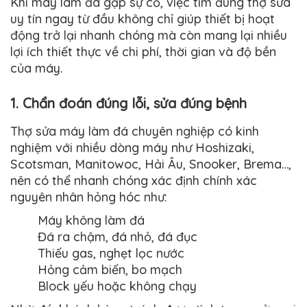
Khi máy làm đá gặp sự cố, việc tìm đúng thợ sửa
uy tín ngay từ đầu không chỉ giúp thiết bị hoạt
động trở lại nhanh chóng mà còn mang lại nhiều
lợi ích thiết thực về chi phí, thời gian và độ bền
của máy.
1. Chẩn đoán đúng lỗi, sửa đúng bệnh
Thợ sửa máy làm đá chuyên nghiệp có kinh
nghiệm với nhiều dòng máy như Hoshizaki,
Scotsman, Manitowoc, Hải Âu, Snooker, Brema…,
nên có thể nhanh chóng xác định chính xác
nguyên nhân hỏng hóc như:
Máy không làm đá
Đá ra chậm, đá nhỏ, đá đục
Thiếu gas, nghẹt lọc nước
Hỏng cảm biến, bo mạch
Block yếu hoặc không chạy