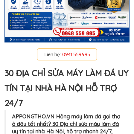
Liên hệ:
0941.559.995
30 ĐỊA CHỈ SỬA MÁY LÀM ĐÁ UY
TÍN TẠI NHÀ HÀ NỘI HỖ TRỢ
24/7
APPONGTHO.VN Hỏng máy làm đá gọi thợ
ở đâu tốt nhất? 30 Địa chỉ sửa máy làm đá
uy tín tại nhà Hà Nội, hỗ trợ nhanh 24/7,