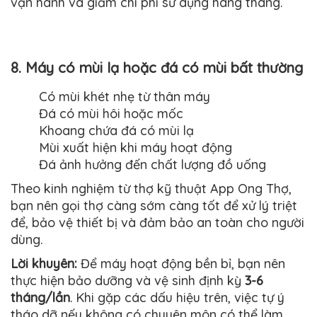
vận hành và giảm chi phí sử dụng hàng tháng.
8. Máy có mùi lạ hoặc đá có mùi bất thường
Có mùi khét nhẹ từ thân máy
Đá có mùi hôi hoặc mốc
Khoang chứa đá có mùi lạ
Mùi xuất hiện khi máy hoạt động
Đá ảnh hưởng đến chất lượng đồ uống
Theo kinh nghiệm từ thợ kỹ thuật App Ong Thợ,
bạn nên gọi thợ càng sớm càng tốt để xử lý triệt
để, bảo vệ thiết bị và đảm bảo an toàn cho người
dùng.
Lời khuyên:
Để máy hoạt động bền bỉ, bạn nên
thực hiện bảo dưỡng và vệ sinh định kỳ
3-6
tháng/lần
. Khi gặp các dấu hiệu trên, việc tự ý
tháo dỡ nếu không có chuyên môn có thể làm