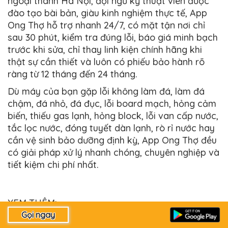
ngoại thành Hà Nội, đội ngũ kỹ thuật viên được
đào tạo bài bản, giàu kinh nghiệm thực tế, App
Ong Thợ hỗ trợ nhanh 24/7, có mặt tận nơi chỉ
sau 30 phút, kiểm tra đúng lỗi, báo giá minh bạch
trước khi sửa, chỉ thay linh kiện chính hãng khi
thật sự cần thiết và luôn có phiếu bảo hành rõ
ràng từ 12 tháng đến 24 tháng.
Dù máy của bạn gặp lỗi không làm đá, làm đá
chậm, đá nhỏ, đá đục, lỗi board mạch, hỏng cảm
biến, thiếu gas lạnh, hỏng block, lỗi van cấp nước,
tắc lọc nước, đóng tuyết dàn lạnh, rò rỉ nước hay
cần vệ sinh bảo dưỡng định kỳ, App Ong Thợ đều
có giải pháp xử lý nhanh chóng, chuyên nghiệp và
tiết kiệm chi phí nhất.
XEM THÊM:
>>>:
30 Địa chỉ sửa máy rửa bát uy tín tại nhà Hà