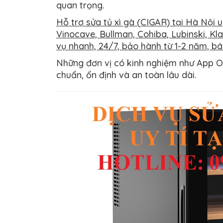
quan trọng.
Hỗ trợ sửa tủ xì gà (
CIGAR)
tại Hà Nội u
Vinocave, Bullman, Cohiba, Lubinski, Kla
vụ nhanh, 24/7, bảo hành từ 1-2 năm, báo
Những đơn vị có kinh nghiệm như App 
chuẩn, ổn định và an toàn lâu dài.