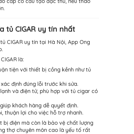
ao cấp có cấu tạo đặc thù, nếu thao
n.
 tủ CIGAR uy tín nhất
tủ CIGAR uy tín tại Hà Nội, App Ong
o.
 CIGAR là:
uận tiện với thiết bị cồng kềnh như tủ
 xác định đúng lỗi trước khi sửa.
lạnh và điện tử, phù hợp với tủ cigar có
 giúp khách hàng dễ quyết định.
, thuận lợi cho việc hỗ trợ nhanh.
t bị điện mà còn là bảo vệ chất lượng
đúng thợ chuyên môn cao là yếu tố rất