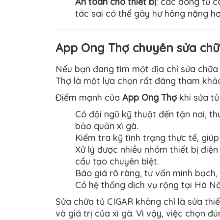
An toàn cho thiết bị
: các dòng tủ c
tác sai có thể gây hư hỏng nặng hơ
App Ong Thợ chuyên sửa chữa
Nếu bạn đang tìm một địa chỉ sửa chữa 
Thợ là một lựa chọn rất đáng tham khả
Điểm mạnh của
App Ong Thợ
khi sửa tủ
Có đội ngũ kỹ thuật đến tận nơi, th
bảo quản xì gà.
Kiểm tra kỹ tình trạng thực tế, giúp
Xử lý được nhiều nhóm thiết bị điện 
cấu tạo chuyên biệt.
Báo giá rõ ràng, tư vấn minh bạch,
Có hệ thống dịch vụ rộng tại Hà Nội
Sửa chữa tủ CIGAR không chỉ là sửa thiế
và giá trị của xì gà. Vì vậy, việc chọn 