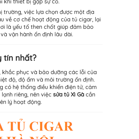
khi thiết bị gặp sự cố.
hị trường, việc lựa chọn được một địa
u về cơ chế hoạt động của tủ cigar, lại
ơi là yếu tố then chốt giúp đảm bảo
và vận hành ổn định lâu dài.
 tín nhất?
a, khắc phục và bảo dưỡng các lỗi của
hiệt độ, độ ẩm và môi trường ổn định.
g có hệ thống điều khiển điện tử, cảm
lạnh riêng, nên việc
sửa tủ Xì Gà
cần
ên lý hoạt động.