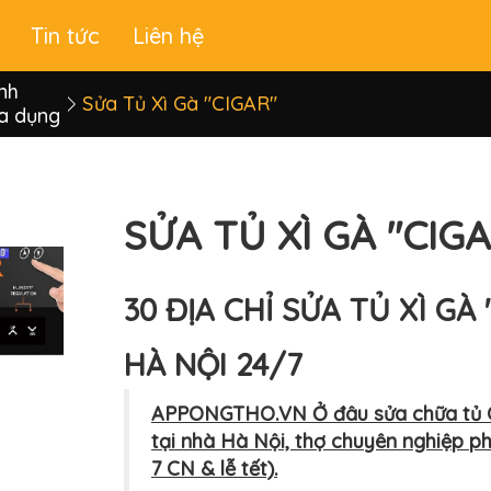
Tin tức
Liên hệ
nh
Sửa Tủ Xì Gà "CIGAR"
ia dụng
SỬA TỦ XÌ GÀ "CIG
30 ĐỊA CHỈ SỬA TỦ XÌ GÀ 
HÀ NỘI 24/7
APPONGTHO.VN Ở đâu sửa chữa tủ CIG
tại nhà Hà Nội, thợ chuyên nghiệp p
7 CN & lễ tết).