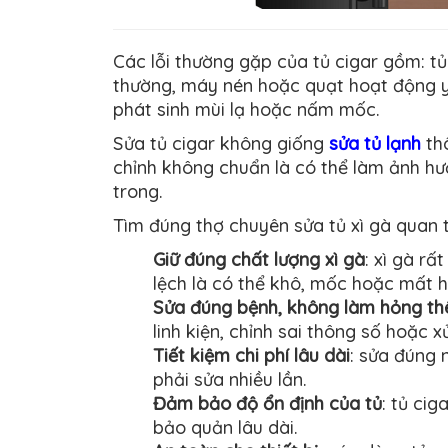
Các lỗi thường gặp của tủ cigar gồm: t
thường, máy nén hoặc quạt hoạt động yế
phát sinh mùi lạ hoặc nấm mốc.
Sửa tủ cigar không giống
sửa tủ lạnh
thô
chỉnh không chuẩn là có thể làm ảnh hưở
trong.
Tìm đúng thợ chuyên sửa tủ xì gà quan t
Giữ đúng chất lượng xì gà
: xì gà rấ
lệch là có thể khô, mốc hoặc mất h
Sửa đúng bệnh, không làm hỏng t
linh kiện, chỉnh sai thông số hoặc x
Tiết kiệm chi phí lâu dài
: sửa đúng n
phải sửa nhiều lần.
Đảm bảo độ ổn định của tủ
: tủ ci
bảo quản lâu dài.