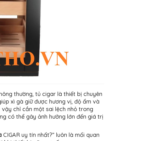
hông thường, tủ cigar là thiết bị chuyên
iúp xì gà giữ được hương vị, độ ẩm và
ì vậy chỉ cần một sai lệch nhỏ trong
g có thể gây ảnh hưởng lớn đến giá trị
à
CIGAR uy tín nhất?” luôn là mối quan