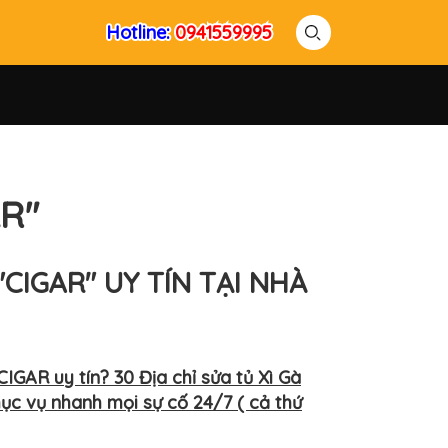
Hotline:
Hotline:
0941559995
0941559995
AR"
"CIGAR" UY TÍN TẠI NHÀ
AR uy tín? 30 Địa chỉ sửa tủ Xì Gà
hục vụ nhanh mọi sự cố 24/7 ( cả thứ