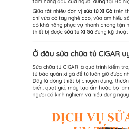
tâm hàng đầu của người dùng tại Hà Nội 
Giữa rất nhiều đơn vị
sửa tủ Xì Gà
trên t
chỉ vừa có tay nghề cao, vừa am hiểu sâ
có khả năng phục vụ nhanh chóng tận n
thiết bị được
sửa tủ Xì Gà
đúng kỹ thuật 
Ở đâu sửa chữa tủ CIGAR uy
Sửa chữa tủ CIGAR là quá trình kiểm tr
tủ bảo quản xì gà để tủ luôn giữ được n
Đây là dòng thiết bị chuyên dụng, thườn
biến, quạt gió, máy tạo ẩm hoặc bộ làm 
người có kinh nghiệm và hiểu đúng nguy