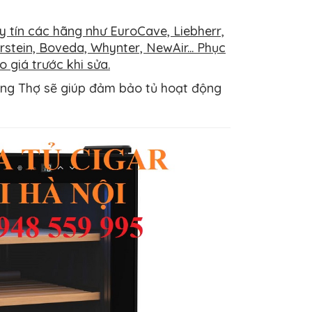
y tín các hãng như EuroCave, Liebherr,
rstein, Boveda, Whynter, NewAir... Phục
 giá trước khi sửa.
Ong Thợ sẽ giúp đảm bảo tủ hoạt động