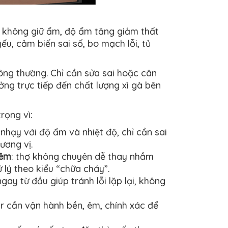
ủ không giữ ẩm, độ ẩm tăng giảm thất
u, cảm biến sai số, bo mạch lỗi, tủ
ng thường. Chỉ cần sửa sai hoặc cân
ng trực tiếp đến chất lượng xì gà bên
rọng vì:
t nhạy với độ ẩm và nhiệt độ, chỉ cần sai
ương vị.
hêm
: thợ không chuyên dễ thay nhầm
ử lý theo kiểu “chữa cháy”.
gay từ đầu giúp tránh lỗi lặp lại, không
gar cần vận hành bền, êm, chính xác để