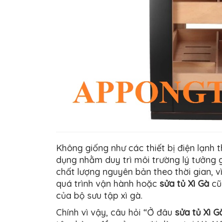
Không giống như các thiết bị điện lạnh t
dụng nhằm duy trì môi trường lý tưởng g
chất lượng nguyên bản theo thời gian, v
quá trình vận hành hoặc
sửa tủ Xì Gà
cũn
của bộ sưu tập xì gà.
Chính vì vậy, câu hỏi “Ở đâu
sửa tủ Xì G