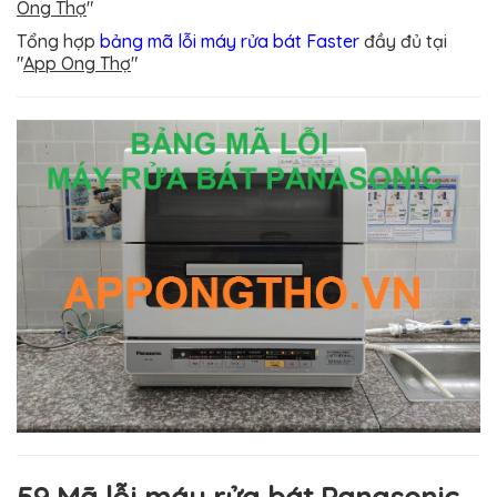
Ong Thợ
"
Tổng hợp
bảng mã lỗi máy rửa bát Faster
đầy đủ
tại
"
App Ong Thợ
"