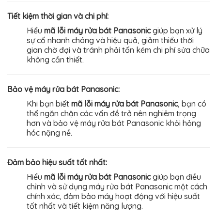
Tiết kiệm thời gian và chi phí:
Hiểu
mã lỗi máy rửa bát Panasonic
giúp bạn xử lý
sự cố nhanh chóng và hiệu quả, giảm thiểu thời
gian chờ đợi và tránh phải tốn kém chi phí sửa chữa
không cần thiết.
Bảo vệ máy rửa bát Panasonic:
Khi bạn biết
mã lỗi máy rửa bát Panasonic
, bạn có
thể ngăn chặn các vấn đề trở nên nghiêm trọng
hơn và bảo vệ máy rửa bát Panasonic khỏi hỏng
hóc nặng nề.
Đảm bảo hiệu suất tốt nhất:
Hiểu
mã lỗi máy rửa bát Panasonic
giúp bạn điều
chỉnh và sử dụng máy rửa bát Panasonic một cách
chính xác, đảm bảo máy hoạt động với hiệu suất
tốt nhất và tiết kiệm năng lượng.