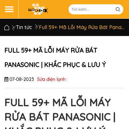
Tin tức
Full 59+ Mã Lỗi Máy Rửa Bát Panasonic | Khắc Phục & Lưu Ý
FULL 59+ MÃ LỖI MÁY RỬA BÁT
PANASONIC | KHẮC PHỤC & LƯU Ý
07-08-2023
|
Sửa điện lạnh
|
FULL 59+ MÃ LỖI MÁY
RỬA BÁT PANASONIC |