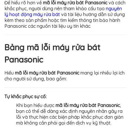
Để hiểu rõ hơn về
mã lỗi máy rửa bát Panasonic
và cách
khắc phục, người dùng nên tham khảo cấu tạo
nguyên
lý hoạt động máy rửa bát
và tài liệu hướng dẫn sử dụng
kèm theo sản phẩm hoặc tìm kiếm thông tin bảo hành
Panasonic các nguồn tài liệu uy tín khác.
Bảng mã lỗi máy rửa bát
Panasonic
Hiểu
mã lỗi máy rửa bát Panasonic
mang lại nhiều lợi ích
cho người sử dụng, bao gồm:
Tự khắc phục sự cố:
Khi bạn hiểu được
mã lỗi máy rửa bát Panasonic
,
bạn có thể dễ dàng xác định nguyên nhân gây ra
lỗi và thực hiện các biện pháp khắc phục đơn giản
mà không cần phải gọi đến dịch vụ kỹ thuật.