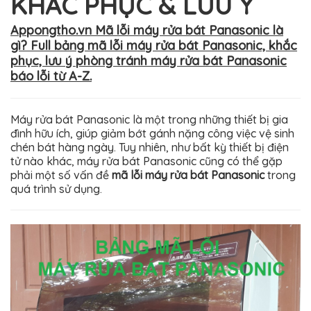
KHẮC PHỤC & LƯU Ý
Appongtho.vn Mã lỗi máy rửa bát Panasonic là
gì? Full bảng mã lỗi máy rửa bát Panasonic, khắc
phục, lưu ý phòng tránh máy rửa bát Panasonic
báo lỗi từ A-Z.
Máy rửa bát Panasonic là một trong những thiết bị gia
đình hữu ích, giúp giảm bớt gánh nặng công việc vệ sinh
chén bát hàng ngày. Tuy nhiên, như bất kỳ thiết bị điện
tử nào khác, máy rửa bát Panasonic cũng có thể gặp
phải một số vấn đề
mã lỗi máy rửa bát Panasonic
trong
quá trình sử dụng.