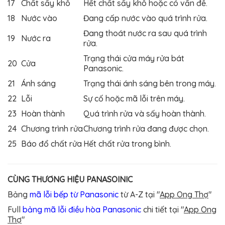
17
Chất sấy khô
Hết chất sấy khô hoặc có vấn đề.
18
Nước vào
Đang cấp nước vào quá trình rửa.
Đang thoát nước ra sau quá trình
19
Nước ra
rửa.
Trạng thái cửa máy rửa bát
20
Cửa
Panasonic.
21
Ánh sáng
Trạng thái ánh sáng bên trong máy.
22
Lỗi
Sự cố hoặc mã lỗi trên máy.
23
Hoàn thành
Quá trình rửa và sấy hoàn thành.
24
Chương trình rửa
Chương trình rửa đang được chọn.
25
Báo đổ chất rửa
Hết chất rửa trong bình.
CÙNG THƯƠNG HIỆU PANASOINIC
Bảng
mã lỗi bếp từ Panasonic
từ A-Z
tại "
App Ong Thợ
"
Full
bảng mã lỗi điều hòa Panasonic
chi tiết
tại "
App Ong
Thợ
"