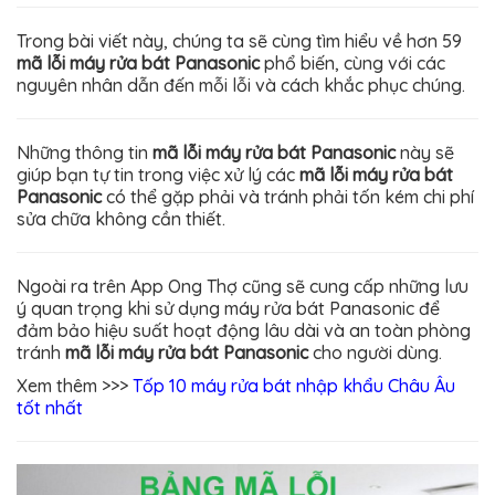
Trong bài viết này, chúng ta sẽ cùng tìm hiểu về hơn 59
mã lỗi máy rửa bát Panasonic
phổ biến, cùng với các
nguyên nhân dẫn đến mỗi lỗi và cách khắc phục chúng.
Những thông tin
mã lỗi máy rửa bát Panasonic
này sẽ
giúp bạn tự tin trong việc xử lý các
mã lỗi máy rửa bát
Panasonic
có thể gặp phải và tránh phải tốn kém chi phí
sửa chữa không cần thiết.
Ngoài ra trên App Ong Thợ cũng sẽ cung cấp những lưu
ý quan trọng khi sử dụng máy rửa bát Panasonic để
đảm bảo hiệu suất hoạt động lâu dài và an toàn phòng
tránh
mã lỗi máy rửa bát Panasonic
cho người dùng.
Xem thêm >>>
Tốp 10 máy rửa bát nhập khẩu Châu Âu
tốt nhất