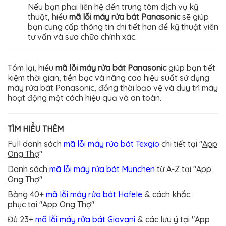
Nếu bạn phải liên hệ đến trung tâm dịch vụ kỹ
thuật, hiểu
mã lỗi máy rửa bát Panasonic
sẽ giúp
bạn cung cấp thông tin chi tiết hơn để kỹ thuật viên
tư vấn và sửa chữa chính xác.
Tóm lại, hiểu
mã lỗi máy rửa bát Panasonic
giúp bạn tiết
kiệm thời gian, tiền bạc và nâng cao hiệu suất sử dụng
máy rửa bát Panasonic, đồng thời bảo vệ và duy trì máy
hoạt động một cách hiệu quả và an toàn.
TÌM HIỂU THÊM
Full danh sách
mã lỗi máy rửa bát Texgio
chi tiết tại "
App
Ong Thợ
"
Danh sách
mã lỗi máy rửa bát Munchen
từ A-Z
tại "
App
Ong Thợ
"
Bảng 40+
mã lỗi máy rửa bát Hafele
& cách khắc
phục
tại "
App Ong Thợ
"
Đủ 23+
mã lỗi máy rửa bát Giovani
& các lưu ý
tại "
App