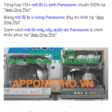
Tổng hợp 135+
mã lỗi tủ lạnh Panasonic
chuẩn 100%
tại
"
App Ong Thợ
"
Bảng
mã lỗi lò vi sóng Panasonic
đầy đủ nhất
tại "
App
Ong Thợ
"
Danh sách
mã lỗi máy sấy quần áo Panasonic
& cách
khắc phục
tại "
App Ong Thợ
"