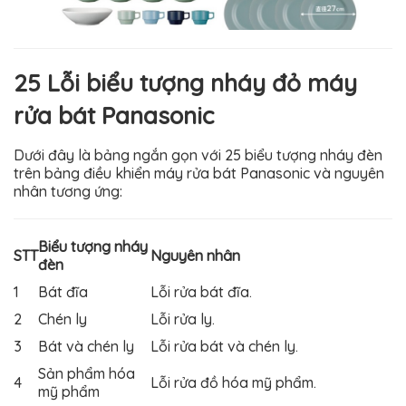
25 Lỗi biểu tượng nháy đỏ máy
rửa bát Panasonic
Dưới đây là bảng ngắn gọn với 25 biểu tượng nháy đèn
trên bảng điều khiển máy rửa bát Panasonic và nguyên
nhân tương ứng:
Biểu tượng nháy
STT
Nguyên nhân
đèn
1
Bát đĩa
Lỗi rửa bát đĩa.
2
Chén ly
Lỗi rửa ly.
3
Bát và chén ly
Lỗi rửa bát và chén ly.
Sản phẩm hóa
4
Lỗi rửa đồ hóa mỹ phẩm.
mỹ phẩm