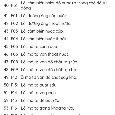
Lỗi cảm biến nhiệt độ nước ra trong chế độ tự
40
H51
động.
41
F01
Lỗi đường ống cấp nước.
42
F02
Lỗi đường ống thoát nước.
43
F03
Lỗi cảm biến nước cấp.
44
F04
Lỗi cảm biến nước thoát.
45
F05
Lỗi mô tơ cánh quạt.
46
F06
Lỗi mô tơ van thoát nước.
47
F08
Lỗi mô tơ van đổ chất tẩy rửa.
48
F09
Lỗi mô tơ van đổ chất tạo bọt.
49
F10
ỗi mô tơ van đổ chất sấy khô.
50
F13:
Lỗi mô tơ quạt sấy.
51
F14
Lỗi mô tơ vòi phun.
52
F15
Lỗi mô tơ đế bát đĩa.
53
F16
Lỗi mô tơ trong khoang rửa.