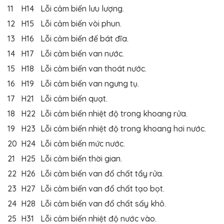
11
H14
Lỗi cảm biến lưu lượng.
12
H15
Lỗi cảm biến vòi phun.
13
H16
Lỗi cảm biến đế bát đĩa.
14
H17
Lỗi cảm biến van nước.
15
H18
Lỗi cảm biến van thoát nước.
16
H19
Lỗi cảm biến van ngưng tụ.
17
H21
Lỗi cảm biến quạt.
18
H22
Lỗi cảm biến nhiệt độ trong khoang rửa.
19
H23
Lỗi cảm biến nhiệt độ trong khoang hơi nước.
20
H24
Lỗi cảm biến mức nước.
21
H25
Lỗi cảm biến thời gian.
22
H26
Lỗi cảm biến van đổ chất tẩy rửa.
23
H27
Lỗi cảm biến van đổ chất tạo bọt.
24
H28
Lỗi cảm biến van đổ chất sấy khô.
25
H31
Lỗi cảm biến nhiệt độ nước vào.