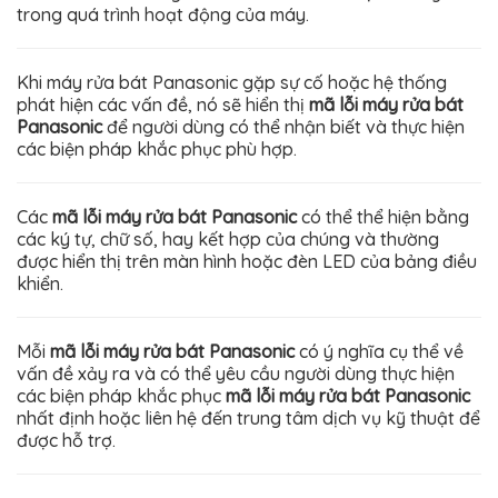
trong quá trình hoạt động của máy.
Khi máy rửa bát Panasonic gặp sự cố hoặc hệ thống
phát hiện các vấn đề, nó sẽ hiển thị
mã lỗi máy rửa bát
Panasonic
để người dùng có thể nhận biết và thực hiện
các biện pháp khắc phục phù hợp.
Các
mã lỗi máy rửa bát Panasonic
có thể thể hiện bằng
các ký tự, chữ số, hay kết hợp của chúng và thường
được hiển thị trên màn hình hoặc đèn LED của bảng điều
khiển.
Mỗi
mã lỗi máy rửa bát Panasonic
có ý nghĩa cụ thể về
vấn đề xảy ra và có thể yêu cầu người dùng thực hiện
các biện pháp khắc phục
mã lỗi máy rửa bát Panasonic
nhất định hoặc liên hệ đến trung tâm dịch vụ kỹ thuật để
được hỗ trợ.