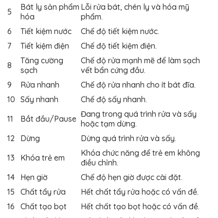
Bát ly sản phẩm
Lỗi rửa bát, chén ly và hóa mỹ
5
hóa
phẩm.
6
Tiết kiệm nước
Chế độ tiết kiệm nước.
7
Tiết kiệm điện
Chế độ tiết kiệm điện.
Tăng cường
Chế độ rửa mạnh mẽ để làm sạch
8
sạch
vết bẩn cứng đầu.
9
Rửa nhanh
Chế độ rửa nhanh cho ít bát đĩa.
10
Sấy nhanh
Chế độ sấy nhanh.
Đang trong quá trình rửa và sấy
11
Bắt đầu/Pause
hoặc tạm dừng.
12
Dừng
Dừng quá trình rửa và sấy.
Khóa chức năng để trẻ em không
13
Khóa trẻ em
điều chỉnh.
14
Hẹn giờ
Chế độ hẹn giờ được cài đặt.
15
Chất tẩy rửa
Hết chất tẩy rửa hoặc có vấn đề.
16
Chất tạo bọt
Hết chất tạo bọt hoặc có vấn đề.