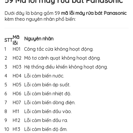
59 Mã lỗi máy rửa bát Panasonic
Dưới đây là bảng gồm 59
mã lỗi máy rửa bát Panasonic
kèm theo nguyên nhân phổ biến:
Mã
Nguyên nhân
STT
lỗi
1
H01
Công tắc cửa không hoạt động.
2
H02
Mô tơ cánh quạt không hoạt động.
3
H03
Hệ thống điều khiển không hoạt động.
4
H04
Lỗi cảm biến nước.
5
H05
Lỗi cảm biến áp suất.
6
H06
Lỗi cảm biến nhiệt độ.
7
H07
Lỗi cảm biến dòng điện.
8
H11
Lỗi cảm biến đầu vào.
9
H12
Lỗi cảm biến đầu ra.
10
H13
Lỗi cảm biến độ ẩm.