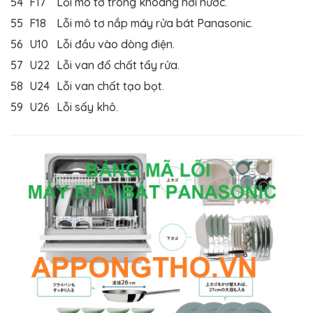
54
F17
Lỗi mô tơ trong khoang hơi nước.
55
F18
Lỗi mô tơ nắp máy rửa bát Panasonic.
56
U10
Lỗi đầu vào dòng điện.
57
U22
Lỗi van đổ chất tẩy rửa.
58
U24
Lỗi van chất tạo bọt.
59
U26
Lỗi sấy khô.