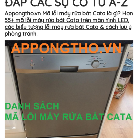
ĐÁP CÁC SỰ CỐ TỪ A-Z
Appongtho.vn Mã lỗi máy rửa bát Cata là gì? Hơn
55+ mã lỗi máy rửa bát Cata trên màn hình LED,
các biểu tượng lỗi máy rửa bát Cata & cách lưu ý
phòng tránh.