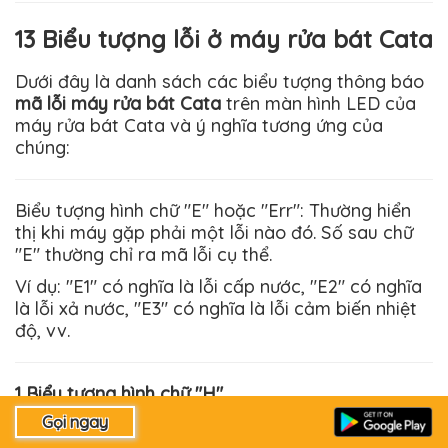
13 Biểu tượng lỗi ở máy rửa bát Cata
Dưới đây là danh sách các biểu tượng thông báo
mã lỗi máy rửa bát Cata
trên màn hình LED của
máy rửa bát Cata và ý nghĩa tương ứng của
chúng:
Biểu tượng hình chữ "E" hoặc "Err": Thường hiển
thị khi máy gặp phải một lỗi nào đó. Số sau chữ
"E" thường chỉ ra mã lỗi cụ thể.
Ví dụ: "E1" có nghĩa là lỗi cấp nước, "E2" có nghĩa
là lỗi xả nước, "E3" có nghĩa là lỗi cảm biến nhiệt
độ, vv.
1 Biểu tượng hình chữ "H"
Thường hiển thị khi máy gặp phải lỗi vận hành, ví
dụ như lỗi mô tơ hoặc lỗi mạch điện.