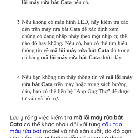
lỗi máy rửa bát Cata
nếu có.
Nếu không có màn hình LED, hãy kiểm tra các
đèn trên máy rửa bát Cata để xác định xem
chúng có đang nhấp nháy theo một nhịp cụ thể
nào đó hay không. Nếu có, bạn có thể tìm hiểu
thông tin về
mã lỗi máy rửa bát Cata
đó trong
có bảng
mã lỗi máy rửa bát Cata
dưới đây.
Nếu bạn không tìm thấy thông tin về
mã lỗi máy
rửa bát Cata
trên máy hoặc trong sách hướng
dẫn, bạn có thể liên hệ "App Ong Thợ" để được
tư vấn và hỗ trợ.
Lưu ý rằng việc kiểm tra
mã lỗi máy rửa bát
Cata
có thể khác nhau đối với từng
cấu tạo
máy rửa bát
model và nhà sản xuất, do đó bạn
nên kiểm tra lại hướng dẫn sử dụng và danh