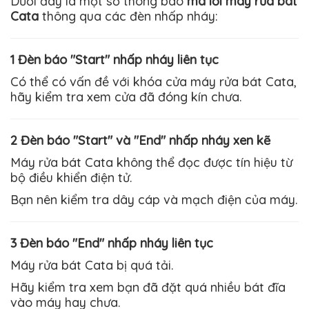
Dưới đây là một số thông báo
mã lỗi máy rửa bát
Cata
thông qua các đèn nhấp nháy:
1 Đèn báo "Start" nhấp nháy liên tục
Có thể có vấn đề với khóa cửa máy rửa bát Cata,
hãy kiểm tra xem cửa đã đóng kín chưa.
2 Đèn báo "Start" và "End" nhấp nháy xen kẽ
Máy rửa bát
Cata
không thể đọc được tín hiệu từ
bộ điều khiển điện tử.
Bạn nên kiểm tra dây cáp và mạch điện của máy.
3 Đèn báo "End" nhấp nháy liên tục
Máy rửa bát
Cata
bị quá tải.
Hãy kiểm tra xem bạn đã đặt quá nhiều bát đĩa
vào máy hay chưa.