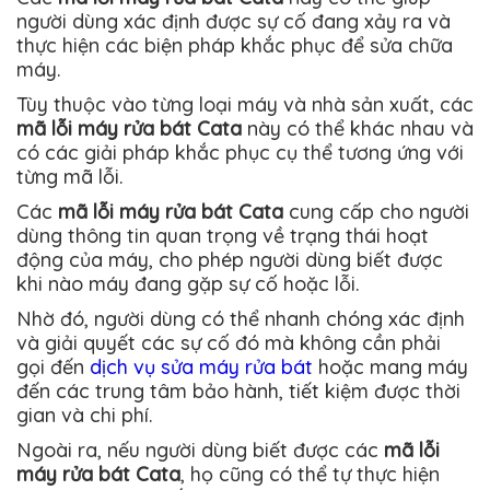
người dùng xác định được sự cố đang xảy ra và
thực hiện các biện pháp khắc phục để sửa chữa
máy.
Tùy thuộc vào từng loại máy và nhà sản xuất, các
mã lỗi máy rửa bát Cata
này có thể khác nhau và
có các giải pháp khắc phục cụ thể tương ứng với
từng mã lỗi.
Các
mã lỗi máy rửa bát Cata
cung cấp cho người
dùng thông tin quan trọng về trạng thái hoạt
động của máy, cho phép người dùng biết được
khi nào máy đang gặp sự cố hoặc lỗi.
Nhờ đó, người dùng có thể nhanh chóng xác định
và giải quyết các sự cố đó mà không cần phải
gọi đến
dịch vụ sửa máy rửa bát
hoặc mang máy
đến các trung tâm bảo hành, tiết kiệm được thời
gian và chi phí.
Ngoài ra, nếu người dùng biết được các
mã lỗi
máy rửa bát Cata
, họ cũng có thể tự thực hiện