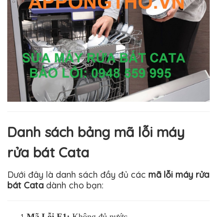
Danh sách bảng mã lỗi máy
rửa bát Cata
Dưới đây là danh sách đầy đủ các
mã lỗi máy rửa
bát Cata
dành cho bạn
:
Mã Lỗi
E1:
Không đủ nước.