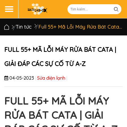
Tin tức
Full 55+ Mã Lỗi Máy Rửa Bát Cata | Giải Đáp Các Sự Cố Từ A-Z
FULL 55+ MÃ LỖI MÁY RỬA BÁT CATA |
GIẢI ĐÁP CÁC SỰ CỐ TỪ A-Z
04-05-2023
|
Sửa điện lạnh
|
FULL 55+ MÃ LỖI MÁY
RỬA BÁT CATA | GIẢI