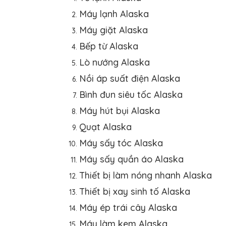
Máy lạnh Alaska
Máy giặt Alaska
Bếp từ Alaska
Lò nướng Alaska
Nồi áp suất điện Alaska
Bình đun siêu tốc Alaska
Máy hút bụi Alaska
Quạt Alaska
Máy sấy tóc Alaska
Máy sấy quần áo Alaska
Thiết bị làm nóng nhanh Alaska
Thiết bị xay sinh tố Alaska
Máy ép trái cây Alaska
Máy làm kem Alaska