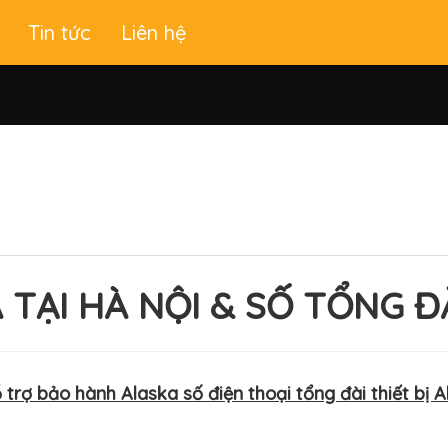
Tin tức
Liên hệ
TẠI HÀ NỘI & SỐ TỔNG 
trợ bảo hành Alaska số điện thoại tổng đài thiết bị 