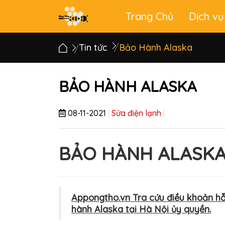
Trang Chủ
Dịch vụ
Main
menu
Tin tức
Bảo Hành Alaska
BẢO HÀNH ALASKA
08-11-2021
|
Sửa điện lạnh
|
BẢO HÀNH ALASKA 
Appongtho.vn Tra cứu điều khoản hỗ 
hành Alaska tại Hà Nội ủy quyền.