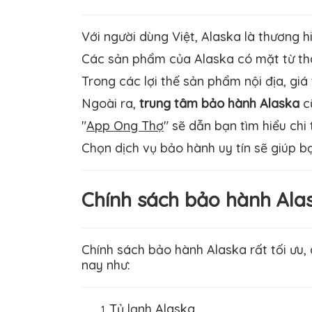
Với người dùng Việt, Alaska là thương h
Các sản phẩm của Alaska có mặt từ thà
Trong các lợi thế sản phẩm nội địa, giá
Ngoài ra,
trung tâm bảo hành Alaska
cũ
"
App Ong Thợ
" sẽ dẫn bạn tìm hiểu chi
Chọn dịch vụ bảo hành uy tín sẽ giúp bạ
Chính sách bảo hành Ala
Chính sách bảo hành Alaska rất tối ưu,
nay như:
Tủ lạnh Alaska