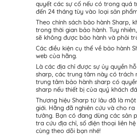
quyết các sự cố nếu có trong quá t
đến 24 tháng tùy vào loại sản phẩm
Theo chính sách bảo hành Sharp, k
trong thời gian bảo hành. Tuy nhiê
sẽ không được bảo hành và phải trả
Các điều kiện cụ thể về bảo hành 
web của hãng.
Là các địa chỉ được sự ủy quyền hỗ 
sharp, các trung tâm này có trách 
trung tâm bảo hành sharp có quyền
sharp nếu thiết bị của quý khách đ
Thương hiệu Sharp từ lâu đã là một 
giới. Hãng đã nghiên cứu và cho ra
tưởng. Bạn có đang dùng các sản p
tra cứu địa chỉ, số điện thoại liên 
cùng theo dõi bạn nhé!