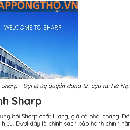
harp - Đại lý ủy quyền đáng tin cậy tại Hà Nội
nh Sharp
dụng bởi Sharp chất lượng, giá cả phải chăng. Đó
m hiểu. Dưới đây là chính sách bảo hành chính 