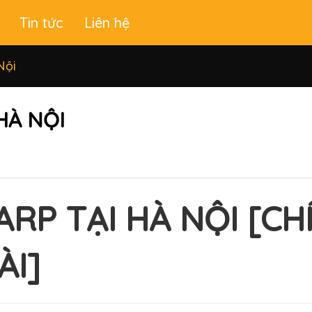
Tin tức
Liên hệ
Nội
HÀ NỘI
RP TẠI HÀ NỘI [CH
ÀI]