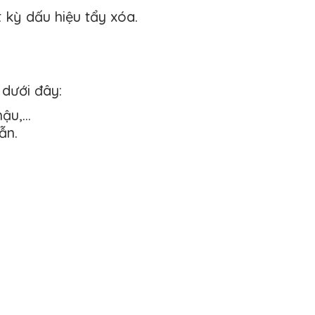
t kỳ dấu hiệu tẩy xóa.
 dưới đây:
u,...
ẫn.