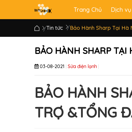
Trang Chủ
Dịch vụ
Main
menu
Tin tức
Bảo Hành Sharp Tại Hà 
BẢO HÀNH SHARP TẠI 
03-08-2021
|
Sửa điện lạnh
|
BẢO HÀNH SHA
TRỢ &TỔNG Đ