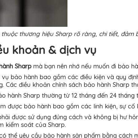
huộc thương hiệu Sharp rõ ràng, chi tiết, đảm 
ều khoản & dịch vụ
hành Sharp
mà bạn nên nhớ nếu muốn đi bảo hà
h vụ bảo hành bao gồm các điều kiện và quy đị
g. Các điều khoản chính sách bảo hành Sharp t
bảo hành Sharp thường từ 12 tháng đến 24 tháng 
m được bảo hành bao gồm các linh kiện, sự cố 
hải được sử dụng đúng cách và không bị hư hỏ
m kiểm soát của Sharp.
có thể yêu cầu bảo hành sản phẩm bằng cách 