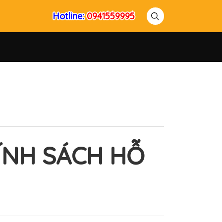
Hotline:
Hotline:
0941559995
0941559995
ÍNH SÁCH HỖ