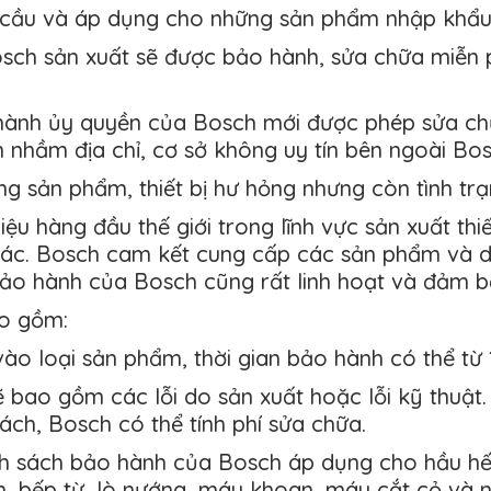
 cầu và áp dụng cho những sản phẩm nhập khẩu
osch sản xuất sẽ được bảo hành, sửa chữa miễn 
hành ủy quyền của Bosch mới được phép sửa chữa
 nhầm địa chỉ, cơ sở không uy tín bên ngoài Bo
g sản phẩm, thiết bị hư hỏng nhưng còn tình trạ
u hàng đầu thế giới trong lĩnh vực sản xuất thi
khác. Bosch cam kết cung cấp các sản phẩm và d
bảo hành của Bosch cũng rất linh hoạt và đảm b
o gồm:
vào loại sản phẩm, thời gian bảo hành có thể từ 
 bao gồm các lỗi do sản xuất hoặc lỗi kỹ thuật
ch, Bosch có thể tính phí sửa chữa.
h sách bảo hành của Bosch áp dụng cho hầu h
n, bếp từ, lò nướng, máy khoan, máy cắt cỏ và 