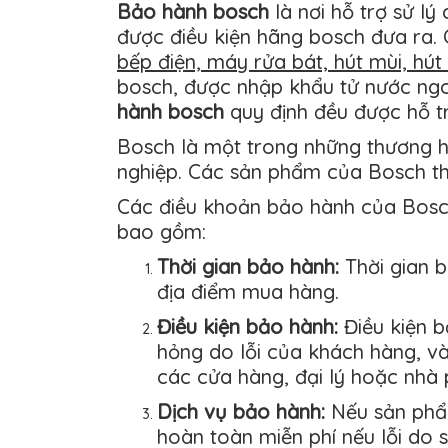
Bảo hành bosch
là nơi hỗ trợ sử lý 
được điều kiện hãng bosch đưa ra
bếp điện, máy rửa bát, hút mùi, hút
bosch, được nhập khẩu tử nước ng
hành bosch
quy định đều được hỗ t
Bosch là một trong những thương hiệ
nghiệp. Các sản phẩm của Bosch th
Các điều khoản bảo hành của Bosch
bao gồm:
Thời gian bảo hành:
Thời gian 
địa điểm mua hàng.
Điều kiện bảo hành:
Điều kiện b
hỏng do lỗi của khách hàng, v
các cửa hàng, đại lý hoặc nhà
Dịch vụ bảo hành:
Nếu sản phẩ
hoàn toàn miễn phí nếu lỗi do