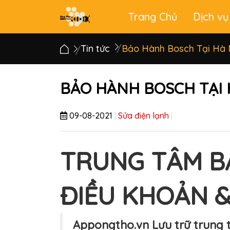
Trang Chủ
Dịch vụ
Main
menu
Tin tức
Bảo Hành Bosch Tại Hà 
BẢO HÀNH BOSCH TẠI 
09-08-2021
|
Sửa điện lạnh
|
TRUNG TÂM BẢ
ĐIỀU KHOẢN &
Appongtho.vn Lưu trữ trung