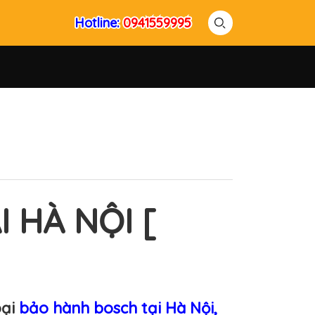
Hotline:
Hotline:
0941559995
0941559995
 HÀ NỘI [
oại
bảo hành bosch tại Hà Nội,