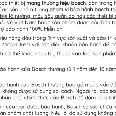
các thiết bị
mang thương hiệu bosch
, còn trong
. Các sản phẩm trong
phạm vi bảo hành bosch tạ
 bụi lò nướng, máy sấy quần áo hay các thiết bị
oài về Việt Nam hoặc sản phẩm được bầy bán t
rợ bảo hành 100% Miễn phí.
u hàng đầu trong lĩnh vực sản xuất và bảo trì c
ường đi kèm với các điều khoản bảo hành để đ
 có thể khác nhau tùy thuộc vào loại sản phẩ
bảo hành của Bosch thường từ 1 năm đến 10 năm,
ảo hành của Bosch thường bao gồm các vấn đề 
à không được sử dụng sai cách. Ngoài ra, các 
 phân phối chính thức của Bosch để đảm bảo tín
m của bạn được bảo hành, Bosch sẽ sửa chữa h
 sản phẩm chất lượng. Nếu lỗi do sử dụng không 