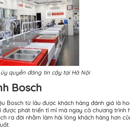
ủy quyền đáng tin cậy tại Hà Nội
nh Bosch
u Bosch từ lâu được khách hàng đánh giá là hoà
được phát triển tỉ mỉ mà ngay cả chương trình 
h ra đời nhằm làm hài lòng khách hàng hơn cũn
uất.