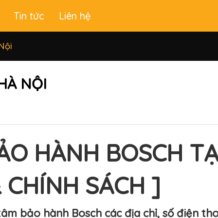
Tin tức
Liên hệ
Nội
HÀ NỘI
O HÀNH BOSCH TẠI
 CHÍNH SÁCH ]
 tâm
bảo hành Bosch
các địa chỉ, số điện th