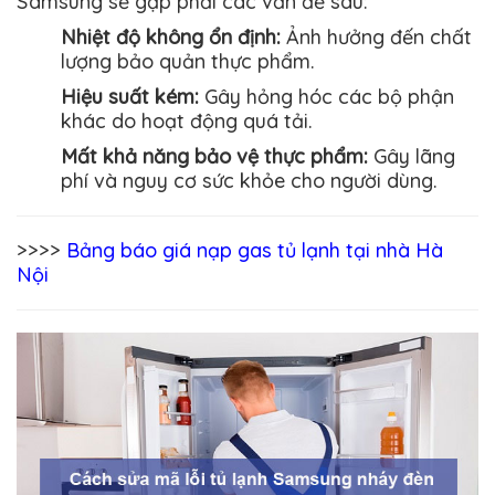
Samsung sẽ gặp phải các vấn đề sau:
Nhiệt độ không ổn định:
Ảnh hưởng đến chất
lượng bảo quản thực phẩm.
Hiệu suất kém:
Gây hỏng hóc các bộ phận
khác do hoạt động quá tải.
Mất khả năng bảo vệ thực phẩm:
Gây lãng
phí và nguy cơ sức khỏe cho người dùng.
>>>>
Bảng báo giá nạp gas tủ lạnh tại nhà Hà
Nội