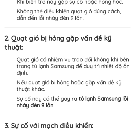
Khi biến trở này gặp sự cố hoặc hỏng hóc.
Không thể điều khiển quạt gió đúng cách,
dẫn đến lỗi nháy đèn 9 lần.
2. Quạt gió bị hỏng gặp vấn đề kỹ
thuật:
Quạt gió có nhiệm vụ trao đổi không khí bên
trong tủ lạnh
Samsung
để duy trì nhiệt độ ổn
định.
Nếu quạt gió bị hỏng hoặc gặp vấn đề kỹ
thuật khác.
Sự cố này có thể gây ra
tủ lạnh Samsung lỗi
nháy đèn 9 lần
.
3. Sự cố với mạch điều khiển: