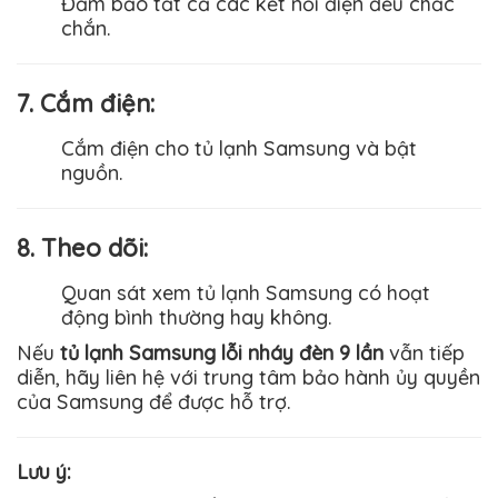
Đảm bảo tất cả các kết nối điện đều chắc
chắn.
7. Cắm điện:
Cắm điện cho tủ lạnh
Samsung
và bật
nguồn.
8. Theo dõi:
Quan sát xem tủ lạnh
Samsung
có hoạt
động bình thường hay không.
Nếu
tủ lạnh Samsung lỗi nháy đèn 9 lần
vẫn tiếp
diễn
, hãy liên hệ với trung tâm bảo hành ủy quyền
của Samsung để được hỗ trợ.
Lưu ý: