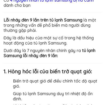
Có
4 nguyên nhân tủ lạnh samsung bị hở cánh
dành cho bạn
Lỗi nháy đèn 9 lần trên tủ lạnh Samsung
là một
trong những vấn đề phổ biến mà người dùng
thường gặp phải.
Đây là dấu hiệu của một sự cố trong hệ thống
hoạt động của tủ lạnh
Samsung
.
Dưới đây là 7 nguyên nhân chính gây ra
tủ lạnh
Samsung lỗi nháy đèn 9 lần
:
1. Hỏng hóc lỗi của biến trở quạt gió:
Biến trở quạt gió để điều chỉnh tốc độ quạt
gió.
Giúp tủ lạnh
Samsung
duy trì nhiệt độ ổn
định.