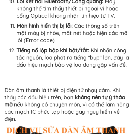
Lỗi kết nối Bluetooth/Cổng quang:
Máy
không thể tìm thấy thiết bị ngoại vi hoặc
cổng Optical không nhận tín hiệu từ TV.
Màn hình hiển thị bị lỗi:
Các thông số trên
mặt máy bị nhòe, mất nét hoặc hiện các mã
lỗi (Error code).
Tiếng nổ lộp bộp khi bật/tắt:
Khi nhấn công
tắc nguồn, loa phát ra tiếng "bụp" lớn, đây là
dấu hiệu mạch bảo vệ loa đang gặp vấn đề.
Dàn âm thanh là thiết bị điện tử nhạy cảm. Khi
thấy các dấu hiệu trên, bạn
không nên tự ý tháo
mở
nếu không có chuyên môn, vì có thể làm hỏng
các mạch IC phức tạp hoặc gây nguy hiểm về
điện.