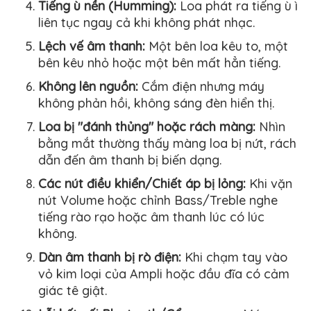
Tiếng ù nền (Humming):
Loa phát ra tiếng ù ì
liên tục ngay cả khi không phát nhạc.
Lệch vế âm thanh:
Một bên loa kêu to, một
bên kêu nhỏ hoặc một bên mất hẳn tiếng.
Không lên nguồn:
Cắm điện nhưng máy
không phản hồi, không sáng đèn hiển thị.
Loa bị "đánh thủng" hoặc rách màng:
Nhìn
bằng mắt thường thấy màng loa bị nứt, rách
dẫn đến âm thanh bị biến dạng.
Các nút điều khiển/Chiết áp bị lỏng:
Khi vặn
nút Volume hoặc chỉnh Bass/Treble nghe
tiếng rào rạo hoặc âm thanh lúc có lúc
không.
Dàn âm thanh bị rò điện:
Khi chạm tay vào
vỏ kim loại của Ampli hoặc đầu đĩa có cảm
giác tê giật.