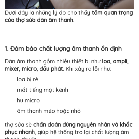
Dưới đây là những lý do cho thấy
tầm quan trọng
của thợ sửa dàn âm thanh
.
1. Đảm bảo chất lượng âm thanh ổn định
Dàn âm thanh gồm nhiều thiết bị như
loa, ampli,
mixer, micro, đầu phát
. Khi xảy ra lỗi như:
loa bị rè
mất tiếng một kênh
hú micro
âm thanh méo hoặc nhỏ
thợ sửa sẽ
chẩn đoán đúng nguyên nhân và khắc
phục nhanh
, giúp hệ thống trở lại chất lượng âm