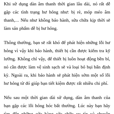
Khi sử dụng dàn âm thanh thời gian lâu dài, nó rất dễ 
gặp các tình trạng hư hỏng như: bị rè, móp méo âm 
thanh,... Nếu như không bảo hành, sửa chữa kịp thời sẽ 
làm sản phẩm dễ bị hư hỏng.
Thông thường, bạn sẽ rất khó để phát hiện những lỗi hư 
hỏng vì vậy khi bảo hành, thiết bị cần được kiểm tra kỹ 
lưỡng. Không chỉ vậy, để thiết bị luôn hoạt động bền bỉ, 
nó cần được làm vệ sinh sạch sẽ và loại bỏ bụi bẩn định 
kỳ. Ngoài ra, khi bảo hành sẽ phát hiện sớm một số lỗi 
hư hỏng từ đó giúp bạn tiết kiệm được rất nhiều chi phí.
Nếu sau một thời gian dài sử dụng, dàn âm thanh của 
bạn gặp các lỗi hỏng hóc bất thường. Lúc này bạn hãy 
tìm đến những cửa hàng sửa chữa uy tín và chuyên 