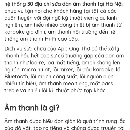
hệ thống
30 địa chỉ sửa dàn âm thanh tại Hà Nội
,
phục vụ tận nơi cho khách hàng tại tất cả các
quận huyện với đội ngũ kỹ thuật viên giàu kinh
nghiệm, am hiểu nhiều dòng thiết bị âm thanh từ
karaoke gia đình, âm thanh hội trường đến hệ
thống âm thanh Hi-Fi cao cấp.
Dịch vụ sửa chữa của App Ong Thợ có thể xử lý
nhanh hầu hết các sự cố thường gặp của dàn âm
thanh như loa rè, loa mất tiếng, ampli không lên
nguồn, micro hú rít, lỗi mixer, lỗi đầu karaoke, lỗi
Bluetooth, lỗi mạch công suất, lỗi nguồn điện,
nhiễu tín hiệu, âm thanh méo tiếng, mất bass
treble và nhiều lỗi kỹ thuật phức tạp khác.
Âm thanh là gì?
Âm thanh được hiểu đơn giản là quá trình rung lắc
của đồ vật, tạo ra tiếng và chúng được truyền tới