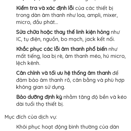
Kiểm tra và xác định lỗi
của các thiết bị
trong dàn âm thanh như loa, ampli, mixer,
micro, đầu phát…
Sửa chữa hoặc thay thế linh kiện hỏng
như
IC, tụ điện, nguồn, bo mạch, jack kết nối.
Khắc phục các lỗi âm thanh phổ biến
như
mất tiếng, loa bị rè, âm thanh méo, hú micro,
lệch kênh.
Cân chỉnh và tối ưu hệ thống âm thanh
để
đảm bảo âm thanh rõ, cân bằng và phù hợp
không gian sử dụng.
Bảo dưỡng định kỳ
nhằm tăng độ bền và kéo
dài tuổi thọ thiết bị.
Mục đích của dịch vụ:
Khôi phục hoạt động bình thường của dàn