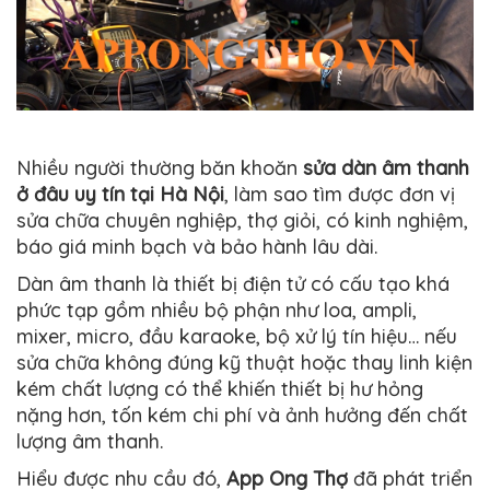
Nhiều người thường băn khoăn
sửa dàn âm thanh
ở đâu uy tín tại Hà Nội
, làm sao tìm được đơn vị
sửa chữa chuyên nghiệp, thợ giỏi, có kinh nghiệm,
báo giá minh bạch và bảo hành lâu dài.
Dàn âm thanh là thiết bị điện tử có cấu tạo khá
phức tạp gồm nhiều bộ phận như loa, ampli,
mixer, micro, đầu karaoke, bộ xử lý tín hiệu… nếu
sửa chữa không đúng kỹ thuật hoặc thay linh kiện
kém chất lượng có thể khiến thiết bị hư hỏng
nặng hơn, tốn kém chi phí và ảnh hưởng đến chất
lượng âm thanh.
Hiểu được nhu cầu đó,
App Ong Thợ
đã phát triển