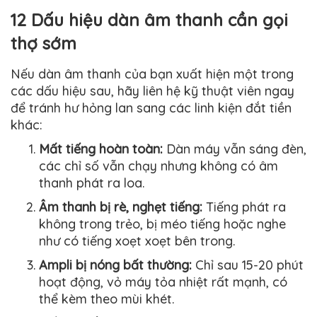
12 Dấu hiệu dàn âm thanh cần gọi
thợ sớm
Nếu dàn âm thanh của bạn xuất hiện một trong
các dấu hiệu sau, hãy liên hệ kỹ thuật viên ngay
để tránh hư hỏng lan sang các linh kiện đắt tiền
khác:
Mất tiếng hoàn toàn:
Dàn máy vẫn sáng đèn,
các chỉ số vẫn chạy nhưng không có âm
thanh phát ra loa.
Âm thanh bị rè, nghẹt tiếng:
Tiếng phát ra
không trong trẻo, bị méo tiếng hoặc nghe
như có tiếng xoẹt xoẹt bên trong.
Ampli bị nóng bất thường:
Chỉ sau 15-20 phút
hoạt động, vỏ máy tỏa nhiệt rất mạnh, có
thể kèm theo mùi khét.