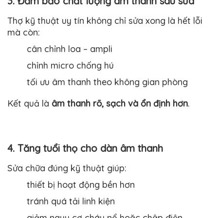
3. Đảm bảo chất lượng âm thanh sau sửa
Thợ kỹ thuật uy tín không chỉ sửa xong là hết lỗi
mà còn:
cân chỉnh loa – ampli
chỉnh micro chống hú
tối ưu âm thanh theo không gian phòng
Kết quả là
âm thanh rõ, sạch và ổn định hơn
.
4. Tăng tuổi thọ cho dàn âm thanh
Sửa chữa đúng kỹ thuật giúp:
thiết bị hoạt động bền hơn
tránh quá tải linh kiện
giảm nguy cơ cháy nổ hoặc chập điện