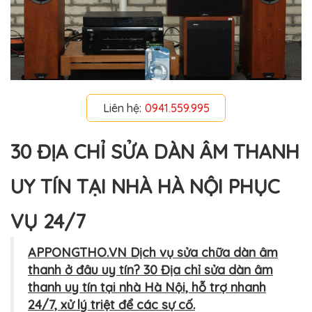
Liên hệ:
0941.559.995
30 ĐỊA CHỈ SỬA DÀN ÂM THANH
UY TÍN TẠI NHÀ HÀ NỘI PHỤC
VỤ 24/7
APPONGTHO.VN Dịch vụ sửa chữa dàn âm
thanh ở đâu uy tín? 30 Địa chỉ sửa dàn âm
thanh uy tín tại nhà Hà Nội, hỗ trợ nhanh
24/7, xử lý triệt để các sự cố.