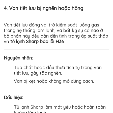
4. Van tiết lưu bị nghẽn hoặc hỏng
Van tiết lưu đóng vai trò kiểm soát luồng gas
trong hệ thống làm lạnh, và bất kỳ sự cố nào ở
bộ phận này đều dẫn đến tình trạng áp suất thấp
và
tủ lạnh Sharp báo lỗi H36
.
Nguyên nhân
:
Tạp chất hoặc dầu thừa tích tụ trong van
tiết lưu, gây tắc nghẽn.
Van bị kẹt hoặc không mở đúng cách.
Dấu hiệu
:
Tủ lạnh
Sharp
làm mát yếu hoặc hoàn toàn
không làm lạnh.