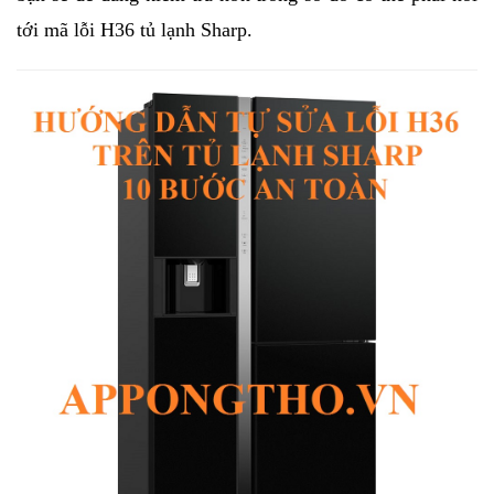
tới mã lỗi H36 tủ lạnh 
Sharp
.