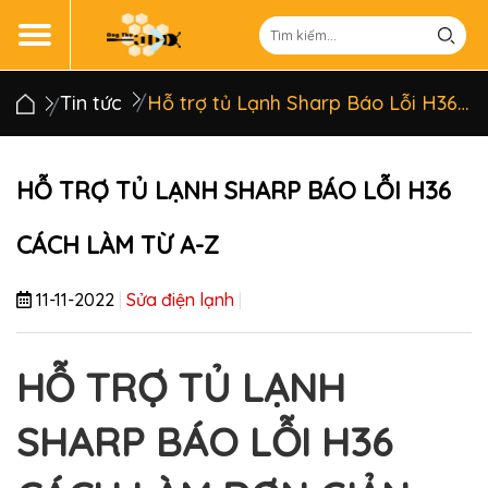
Tin tức
Hỗ trợ tủ Lạnh Sharp Báo Lỗi H36 cách làm từ A-Z
HỖ TRỢ TỦ LẠNH SHARP BÁO LỖI H36
CÁCH LÀM TỪ A-Z
11-11-2022
|
Sửa điện lạnh
|
HỖ TRỢ TỦ LẠNH
SHARP BÁO LỖI H36