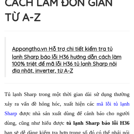
CÁCH LÀM ĐƠN GIẢN
TỪ A-Z
Appongtho.vn Hỗ trợ chi tiết kiểm tra tủ
lạnh Sharp báo lỗi H36 hướng dẫn cách làm
100% triệt để mã lỗi H36 tủ lạnh Sharp nội
địa nhật, inverter, từ A-Z
Tủ lạnh Sharp trong một thời gian dài sử dụng thường 
xảy ra vấn đề hỏng hóc, xuất hiện các 
mã lỗi tủ lạnh 
Sharp
 được nhà sản xuất dùng để cảnh báo cho người 
dùng, cũng như hiểu được 
tủ lạnh Sharp báo lỗi H36
bạn sẽ dễ dàng kiểm tra hơn trong số đó có thể phải nói 