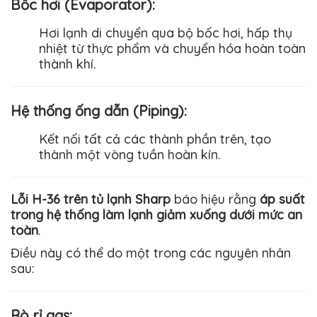
Bốc hơi (Evaporator)
:
Hơi lạnh di chuyển qua bộ bốc hơi, hấp thụ
nhiệt từ thực phẩm và chuyển hóa hoàn toàn
thành khí.
Hệ thống ống dẫn (Piping)
:
Kết nối tất cả các thành phần trên, tạo
thành một vòng tuần hoàn kín.
Lỗi H-36 trên tủ lạnh Sharp
báo hiệu rằng
áp suất
trong hệ thống làm lạnh giảm xuống dưới mức an
toàn
.
Điều này có thể do một trong các nguyên nhân
sau:
Rò rỉ gas
: