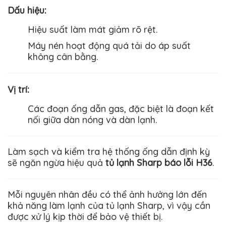
Dấu hiệu
:
Hiệu suất làm mát giảm rõ rệt.
Máy nén hoạt động quá tải do áp suất
không cân bằng.
Vị trí
:
Các đoạn ống dẫn gas, đặc biệt là đoạn kết
nối giữa dàn nóng và dàn lạnh.
Làm sạch và kiểm tra hệ thống ống dẫn định kỳ
sẽ ngăn ngừa hiệu quả
tủ lạnh Sharp báo lỗi H36
.
Mỗi nguyên nhân đều có thể ảnh hưởng lớn đến
khả năng làm lạnh của tủ lạnh Sharp, vì vậy cần
được xử lý kịp thời để bảo vệ thiết bị.