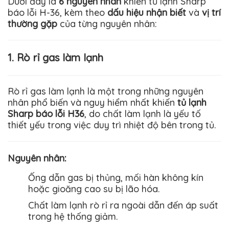
Dưới đây là
6 nguyên nhân
khiến tủ lạnh Sharp
báo lỗi H-36, kèm theo
dấu hiệu nhận biết
và
vị trí
thường gặp
của từng nguyên nhân:
1. Rò rỉ gas làm lạnh
Rò rỉ gas làm lạnh là một trong những nguyên
nhân phổ biến và nguy hiểm nhất khiến
tủ lạnh
Sharp báo lỗi H36
, do chất làm lạnh là yếu tố
thiết yếu trong việc duy trì nhiệt độ bên trong tủ.
Nguyên nhân
:
Ống dẫn gas bị thủng, mối hàn không kín
hoặc gioăng cao su bị lão hóa.
Chất làm lạnh rò rỉ ra ngoài dẫn đến áp suất
trong hệ thống giảm.