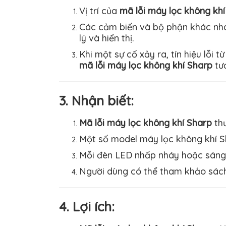
Vị trí của
mã lỗi máy lọc không kh
Các cảm biến và bộ phận khác nha
lý và hiển thị.
Khi một sự cố xảy ra, tín hiệu lỗi 
mã lỗi máy lọc không khí Sharp
tư
3. Nhận biết:
Mã lỗi máy lọc không khí Sharp
th
Một số model máy lọc không khí Sh
Mỗi đèn LED nhấp nháy hoặc sáng 
Người dùng có thể tham khảo sách
4. Lợi ích: