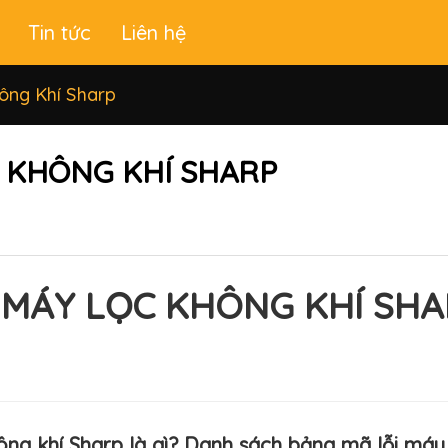
Tin tức
Liên hệ
ông Khí Sharp
 KHÔNG KHÍ SHARP
 MÁY LỌC KHÔNG KHÍ SHA
ng khí Sharp là gì? Danh sách bảng mã lỗi máy 