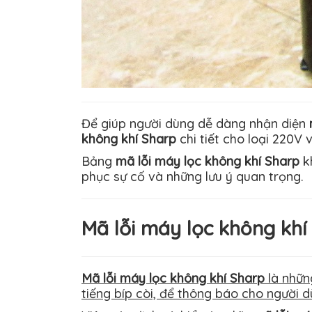
Để giúp người dùng dễ dàng nhận diện
không khí Sharp
chi tiết cho loại 220V 
Bảng
mã lỗi máy lọc không khí Sharp
kh
phục sự cố và những lưu ý quan trọng.
Mã lỗi máy lọc không khí 
Mã lỗi máy lọc không khí Sharp
là nhữn
tiếng bíp còi, để thông báo cho người d