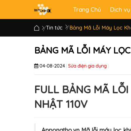
Trang Chủ
Dịch vụ
Main
menu
Tin tức
Bảng Mã Lỗi Máy Lọc Kh
BẢNG MÃ LỖI MÁY LỌC
04-08-2024
|
Sửa điện gia dụng
|
FULL BẢNG MÃ LỖI
NHẬT 110V
Appongtho.vn Mã lỗi máy lọc khô