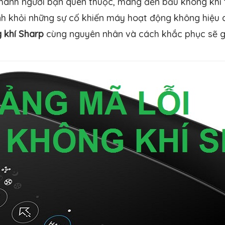
thành người bạn quen thuộc, mang đến bầu không khí t
nh khỏi những sự cố khiến máy hoạt động không hiệu 
 khí Sharp
cùng nguyên nhân và cách khắc phục sẽ giú