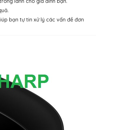
rong lành cho gia đình bạn.
quả.
p bạn tự tin xử lý các vấn đề đơn