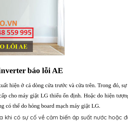
in
verter báo l
ỗi AE
uất hiện ở cả dòng cửa trước và cửa trên. Trong đó, sự
cấp cho máy giặt 
LG
 thiếu ổn định. Hoặc do hiện tượn
g có thể do hỏng board mạch máy giặt 
LG
.
a khi có sự cố về cảm biến áp suất nước hoặc đ