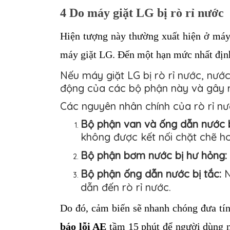
4 Do máy giặt LG bị rò rỉ nước
Hiện tượng này thường xuất hiện ở máy
máy giặt 
LG
. Đến một hạn mức nhất định
Nếu máy giặt LG bị rò rỉ nước, nướ
động của các bộ phận này và gây ra
Các nguyên nhân chính của rò rỉ nư
Bộ phận van và ống dẫn nước b
không được kết nối chặt chẽ ho
Bộ phận bơm nước bị hư hỏng:
Bộ phận ống dẫn nước bị tắc:
N
dẫn đến rò rỉ nước.
Do đó, cảm biến sẽ nhanh chóng đưa tín
báo lỗi AE
 tầm 15 phút để người dùng nh