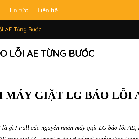
Tin tức
Liên hệ
ỗi AE Từng Bước
ÁO LỖI AE TỪNG BƯỚC
 MÁY GIẶT LG BÁO LỖI 
là gì? Full các nguyên nhân máy giặt LG báo lỗi AE, h
 AE máy giặt LG inverter do sự cố mất nguồn điện trong