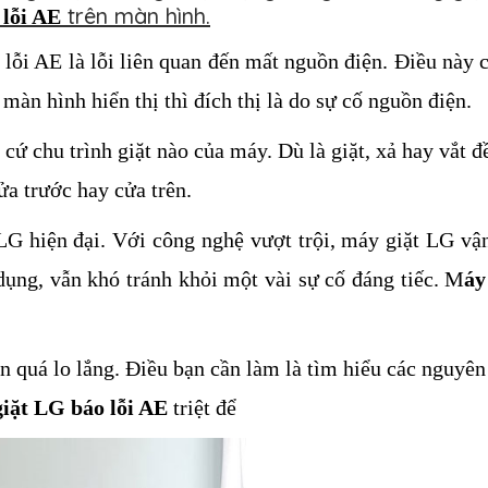
trên màn hình.
 lỗi AE
, lỗi AE là lỗi liên quan đến mất nguồn điện. Điều này có
 màn hình hiển thị thì đích thị là do sự cố nguồn điện. 
 cứ chu trình giặt nào của máy. Dù là giặt, xả hay vắt 
đ
ửa trước hay cửa trên. 
LG 
hiện đại. Với công nghệ vượt trội, máy giặt 
LG 
vận
 dụng, vẫn khó tránh khỏi một vài sự cố đáng tiếc. M
áy
n quá lo lắng. Điều bạn c
ần làm là tìm hiểu các nguyên
iặt LG báo lỗi AE
 t
riệt để