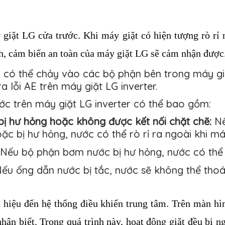
 giặt 
LG 
cửa trước. Khi máy giặt có hiện tượng rò rỉ
, cảm biến an toàn của máy giặt 
LG 
sẽ cảm nhận được.
c có thể chảy vào các bộ phận bên trong máy giặ
 lỗi AE trên máy giặt LG inverter.
ớc trên máy giặt LG inverter có thể bao gồm:
ị hư hỏng hoặc không được kết nối chặt chẽ:
Nế
ặc bị hư hỏng, nước có thể rò rỉ ra ngoài khi m
Nếu bộ phận bơm nước bị hư hỏng, nước có thể b
ếu ống dẫn nước bị tắc, nước sẽ không thể thoá
 hiệu đến hệ thống điều khiển trung tâm. Trên màn hì
ận biết. Trong quá trình này, hoạt động giặt đều bị ng