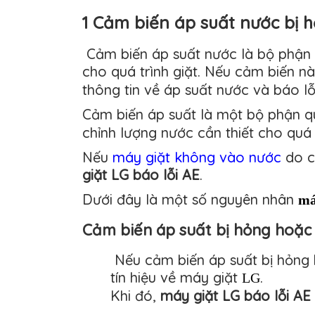
1 Cảm biến áp suất nước bị
Cảm biến áp suất nước là bộ phận q
cho quá trình giặt. Nếu cảm biến 
thông tin về áp suất nước và báo lỗ
Cảm biến áp suất là một bộ phận qu
chỉnh lượng nước cần thiết cho quá t
Nếu
máy giặt không vào nước
do c
giặt LG báo lỗi AE
.
Dưới đây là một số nguyên nhân
má
Cảm biến áp suất bị hỏng hoặc b
Nếu cảm biến áp suất bị hỏng h
tín hiệu về máy giặt
.
LG
Khi đó,
máy giặt LG báo lỗi AE