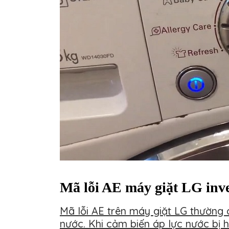
Mã lỗi AE máy giặt LG inver
Mã lỗi AE trên máy giặt LG thường 
nước. Khi cảm biến áp lực nước bị