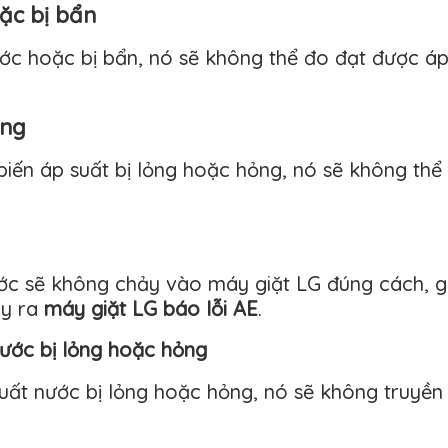
ặc bị bẩn
ớc hoặc bị bẩn, nó sẽ không thể đo đạt được áp
ỏng
ến áp suất bị lỏng hoặc hỏng, nó sẽ không thể t
ớc sẽ không chảy vào máy giặt LG đúng cách, g
ây ra
máy giặt LG báo lỗi AE
.
nước bị lỏng hoặc hỏng
ất nước bị lỏng hoặc hỏng, nó sẽ không truyền 