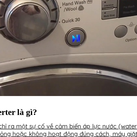
ter là gì?
chỉ ra một sự cố về cảm biến áp lực nước (wate
 hỏng hoặc không hoạt động đúng cách, máy giặt