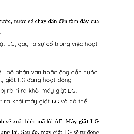
 nước, nước sẽ chảy dần đến tấm đáy của 
 
t LG, gây ra sự cố trong việc hoạt
u bộ phận van hoặc ống dẫn nước
áy giặt
đang hoạt động.
LG 
ị rò rỉ ra khỏi máy giặt
.
LG
t ra khỏi máy giặt
và có thể
LG 
nh sẽ xuất hiện mã lỗi AE. M
áy giặt LG 
ừng lại. Sau đó, máy giặt 
LG 
sẽ tự động 