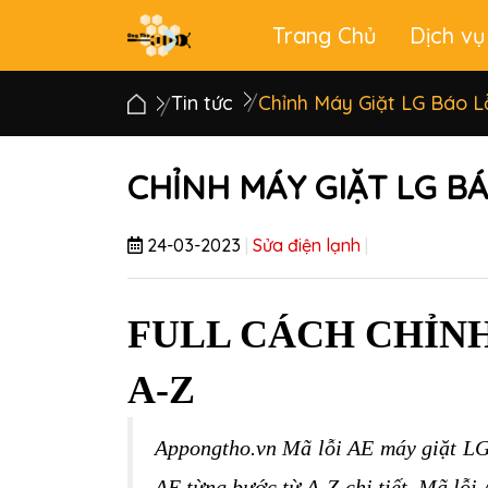
Trang Chủ
Dịch vụ
Main
menu
Tin tức
Chỉnh Máy Giặt LG Báo L
CHỈNH MÁY GIẶT LG B
24-03-2023
|
Sửa điện lạnh
|
FULL CÁCH CHỈNH
A-Z
Appongtho.vn Mã lỗi AE máy giặt LG 
AE từng bước từ A-Z chi tiết. Mã lỗi