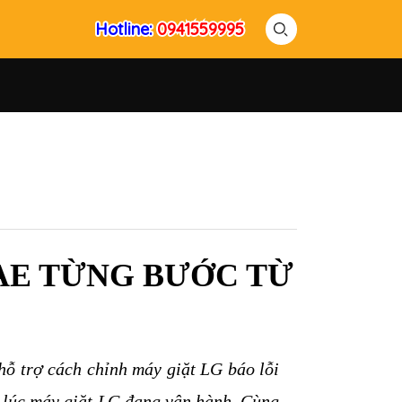
Hotline:
Hotline:
0941559995
0941559995
AE TỪNG BƯỚC TỪ 
ỗ trợ cách chỉnh máy giặt LG báo lỗi 
 lúc máy giặt 
LG
đang vận hành. Cùng 