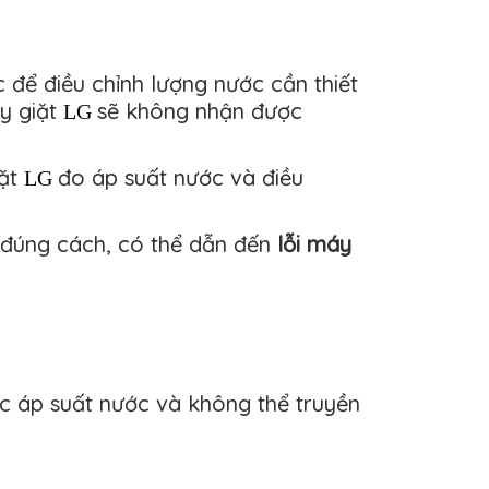
 để điều chỉnh lượng nước cần thiết
y giặt
sẽ không nhận được
LG 
iặt
đo áp suất nước và điều
LG 
 đúng cách, có thể dẫn đến
lỗi máy
ợc áp suất nước và không thể truyền