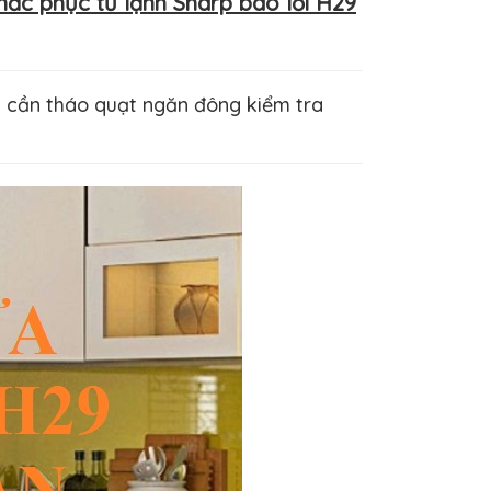
hắc phục tủ lạnh Sharp báo lỗi H29
ày cần tháo quạt ngăn đông kiểm tra