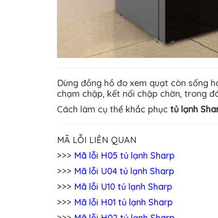
Dùng đồng hồ đo xem quạt còn sống hay
chạm chập, kết nối chập chờn, trong đó
Cách làm cụ thể khắc phục
tủ lạnh Sha
MÃ LỖI LIÊN QUAN
>>>
Mã lỗi H05 tủ lạnh Sharp
>>>
Mã lỗi U04 tủ lạnh Sharp
>>>
Mã lỗi U10 tủ lạnh Sharp
>>>
Mã lỗi H01 tủ lạnh Sharp
>>>
Mã lỗi H02 tủ lạnh Sharp