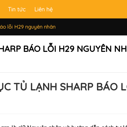
Tin tức
Liên hệ
báo lỗi H29 nguyên nhân
SHARP BÁO LỖI H29 NGUYÊN N
ỤC TỦ LẠNH SHARP BÁO L