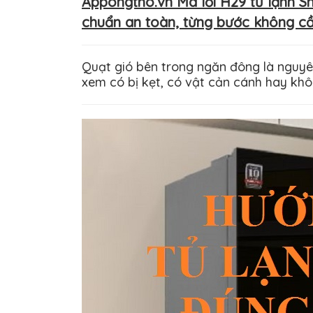
Appongtho.vn Mã lỗi H29 tủ lạnh S
chuẩn an toàn, từng bước không cầ
Quạt gió bên trong ngăn đông là nguy
xem có bị kẹt, có vật cản cánh hay khô