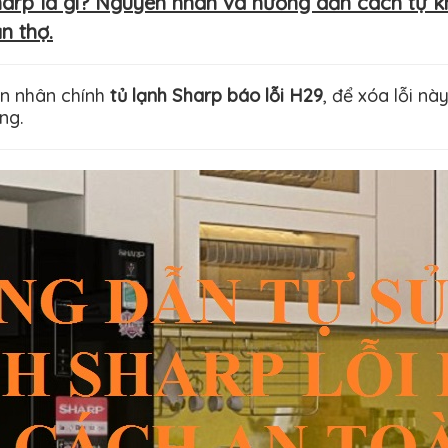
harp là gì? Nguyên nhân và hướng dẫn cách tự k
n thợ.
ên nhân chính
tủ lạnh Sharp báo lỗi H29
, để xóa lỗi n
ng.