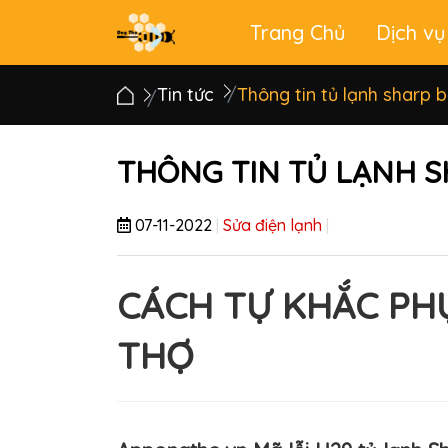
Trang Chủ
Dịch vụ
Main
menu
Tin tức
Thông tin tủ lạnh sharp 
THÔNG TIN TỦ LẠNH 
07-11-2022
|
Sửa điện lạnh
|
CÁCH TỰ KHẮC PH
THỢ