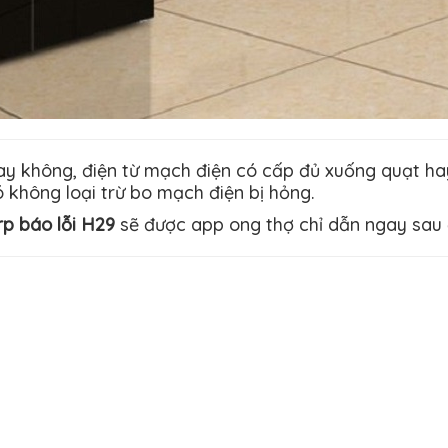
 không, điện từ mạch điện có cấp đủ xuống quạt hay
 không loại trừ bo mạch điện bị hỏng.
rp báo lỗi H29
sẽ được app ong thợ chỉ dẫn ngay sau 