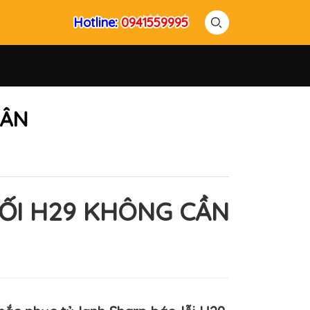
Hotline:
Hotline:
0941559995
0941559995
HÂN
ỐI H29 KHÔNG CẦN