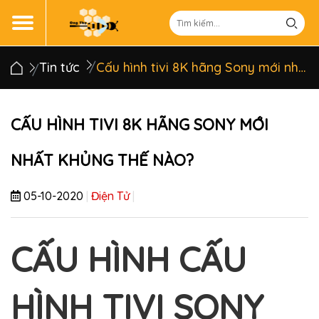
Tin tức
Cấu hình tivi 8K hãng Sony mới nhất khủng thế nào?
CẤU HÌNH TIVI 8K HÃNG SONY MỚI
NHẤT KHỦNG THẾ NÀO?
05-10-2020
|
Điện Tử
|
CẤU HÌNH CẤU
HÌNH TIVI SONY