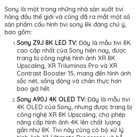
Sony là một trong những nhà sản xuất tivi
hàng đầu thế giới và cũng đã ra mắt một số
sản phẩm cấu hình tivi sony 8k đáng chú ý,
bao gồm:
Sony Z9J 8K LED TV:
Đây là mẫu tivi 8K
cao cấp nhất của Sony hiện nay, được
trang bị công nghệ hình ảnh XR 8K
Upscaling, XR Triluminos Pro và XR
Contrast Booster 15, mang đến hình ảnh
sắc nét, sống động và chân thực hơn
bao giờ hết.
Sony A90J 4K OLED TV:
Đây là mẫu tivi
4K OLED của Sony, nhưng được trang bị
công nghệ XR 8K Upscaling, cho phép
nâng cấp hình ảnh 4K lên chất lượng
gần như 8K. Tivi này cũng có bộ xử lý