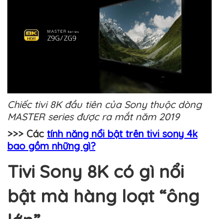
Chiếc tivi 8K đầu tiên của Sony thuộc dòng
MASTER series được ra mắt năm 2019
>>> Các
tính năng nổi bật trên tivi sony 4k
bao gồm những gì?
Tivi Sony 8K có gì nổi
bật mà hàng loạt “ông