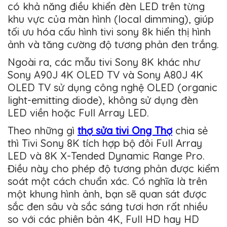
có khả năng điều khiển đèn LED trên từng
khu vực của màn hình (local dimming), giúp
tối ưu hóa cấu hình tivi sony 8k hiển thị hình
ảnh và tăng cường độ tương phản đen trắng.
Ngoài ra, các mẫu tivi Sony 8K khác như
Sony A90J 4K OLED TV và Sony A80J 4K
OLED TV sử dụng công nghệ OLED (organic
light-emitting diode), không sử dụng đèn
LED viền hoặc Full Array LED.
Theo những gì
thợ sửa tivi Ong Thợ
chia sẻ
thì Tivi Sony 8K tích hợp bộ đôi Full Array
LED và 8K X-Tended Dynamic Range Pro.
Điều này cho phép độ tương phản được kiểm
soát một cách chuẩn xác. Có nghĩa là trên
một khung hình ảnh, bạn sẽ quan sát được
sắc đen sâu và sắc sáng tươi hơn rất nhiều
so với các phiên bản 4K, Full HD hay HD