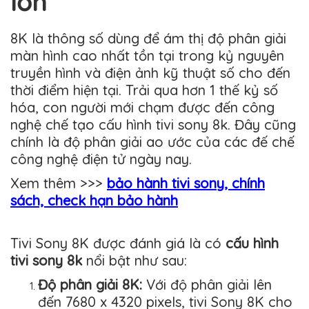
lớn”
8K là thông số dùng để ám thị độ phân giải
màn hình cao nhất tồn tại trong kỷ nguyên
truyền hình và điện ảnh kỹ thuật số cho đến
thời điểm hiện tại. Trải qua hơn 1 thế kỷ số
hóa, con người mới chạm được đến công
nghệ chế tạo cấu hình tivi sony 8k. Đây cũng
chính là độ phân giải ao ước của các đế chế
công nghệ điện tử ngày nay.
Xem thêm >>>
bảo hành tivi sony, chính
sách, check hạn bảo hành
Tivi Sony 8K được đánh giá là có
cấu hình
tivi sony 8k
nổi bật như sau:
Độ phân giải 8K:
Với độ phân giải lên
đến 7680 x 4320 pixels, tivi Sony 8K cho