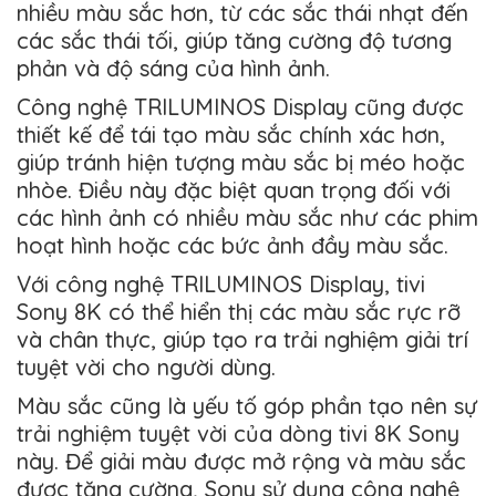
nhiều màu sắc hơn, từ các sắc thái nhạt đến
các sắc thái tối, giúp tăng cường độ tương
phản và độ sáng của hình ảnh.
Công nghệ TRILUMINOS Display cũng được
thiết kế để tái tạo màu sắc chính xác hơn,
giúp tránh hiện tượng màu sắc bị méo hoặc
nhòe. Điều này đặc biệt quan trọng đối với
các hình ảnh có nhiều màu sắc như các phim
hoạt hình hoặc các bức ảnh đầy màu sắc.
Với công nghệ TRILUMINOS Display, tivi
Sony 8K có thể hiển thị các màu sắc rực rỡ
và chân thực, giúp tạo ra trải nghiệm giải trí
tuyệt vời cho người dùng.
Màu sắc cũng là yếu tố góp phần tạo nên sự
trải nghiệm tuyệt vời của dòng tivi 8K Sony
này. Để giải màu được mở rộng và màu sắc
được tăng cường, Sony sử dụng công nghệ