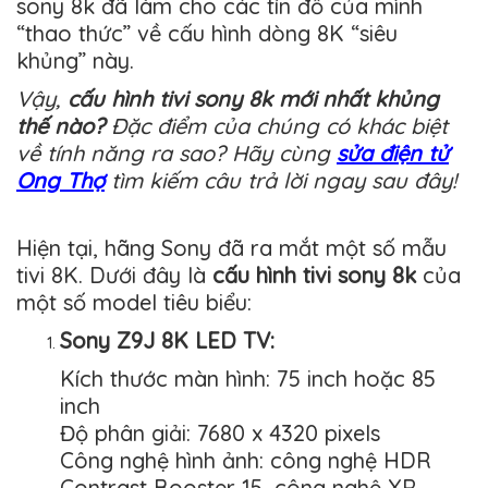
sony 8k đã làm cho các tín đồ của mình
“thao thức” về cấu hình dòng 8K “siêu
khủng” này.
Vậy,
cấu hình tivi sony 8k mới nhất khủng
thế nào?
Đặc điểm của chúng có khác biệt
về tính năng ra sao? Hãy cùng
sửa điện tử
Ong Thợ
tìm kiếm câu trả lời ngay sau đây!
Hiện tại, hãng Sony đã ra mắt một số mẫu
tivi 8K. Dưới đây là
cấu hình tivi sony 8k
của
một số model tiêu biểu:
Sony Z9J 8K LED TV:
Kích thước màn hình: 75 inch hoặc 85
inch
Độ phân giải: 7680 x 4320 pixels
Công nghệ hình ảnh: công nghệ HDR
Contrast Booster 15, công nghệ XR