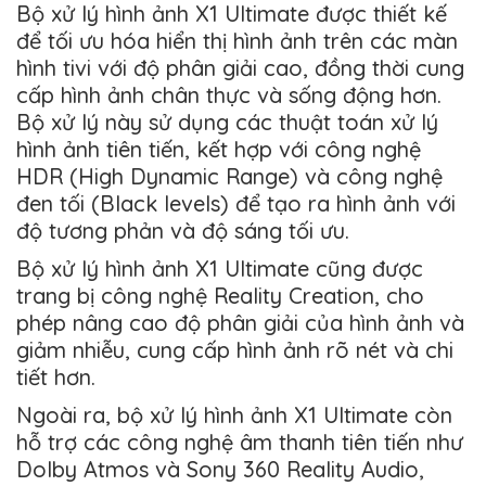
Bộ xử lý hình ảnh X1 Ultimate được thiết kế
để tối ưu hóa hiển thị hình ảnh trên các màn
hình tivi với độ phân giải cao, đồng thời cung
cấp hình ảnh chân thực và sống động hơn.
Bộ xử lý này sử dụng các thuật toán xử lý
hình ảnh tiên tiến, kết hợp với công nghệ
HDR (High Dynamic Range) và công nghệ
đen tối (Black levels) để tạo ra hình ảnh với
độ tương phản và độ sáng tối ưu.
Bộ xử lý hình ảnh X1 Ultimate cũng được
trang bị công nghệ Reality Creation, cho
phép nâng cao độ phân giải của hình ảnh và
giảm nhiễu, cung cấp hình ảnh rõ nét và chi
tiết hơn.
Ngoài ra, bộ xử lý hình ảnh X1 Ultimate còn
hỗ trợ các công nghệ âm thanh tiên tiến như
Dolby Atmos và Sony 360 Reality Audio,