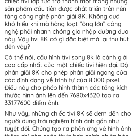
chiếc tivi lập tức trở thành một trong những
sản phẩm đầu tiên được phát triển trên nền
tảng công nghệ phân giải 8K. Không quá
khó hiểu khi mà hàng loạt “ông lớn” công
nghệ phải nhanh chóng gia nhập đường đua
này. Vậy tivi 8K có gì đặc biệt mà lại thu hút
đến vậy?
Có thể nói, cấu hình tivi sony 8k là cảnh giới
cao cấp nhất của một chiếc tivi hiện đại. Độ
phân giải 8K cho phép phân giải ngang của
các định dạng về trình tự của 8.000 pixel.
Điều này cho phép hình thành các tổng kích
thước hình ảnh lên đến 7680x4320 tạo ra
33177600 điểm ảnh.
Như vậy, những chiếc tivi 8K sẽ đem đến cho
người dùng trải nghiệm hình ảnh gần như
tuyệt đối. Chúng tạo ra phản ứng về hình ảnh