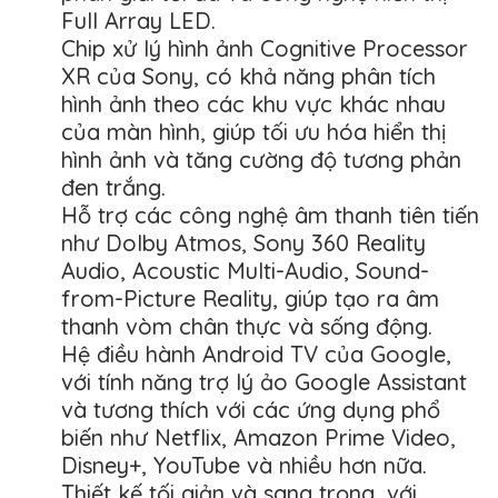
Full Array LED.
Chip xử lý hình ảnh Cognitive Processor
XR của Sony, có khả năng phân tích
hình ảnh theo các khu vực khác nhau
của màn hình, giúp tối ưu hóa hiển thị
hình ảnh và tăng cường độ tương phản
đen trắng.
Hỗ trợ các công nghệ âm thanh tiên tiến
như Dolby Atmos, Sony 360 Reality
Audio, Acoustic Multi-Audio, Sound-
from-Picture Reality, giúp tạo ra âm
thanh vòm chân thực và sống động.
Hệ điều hành Android TV của Google,
với tính năng trợ lý ảo Google Assistant
và tương thích với các ứng dụng phổ
biến như Netflix, Amazon Prime Video,
Disney+, YouTube và nhiều hơn nữa.
Thiết kế tối giản và sang trọng, với