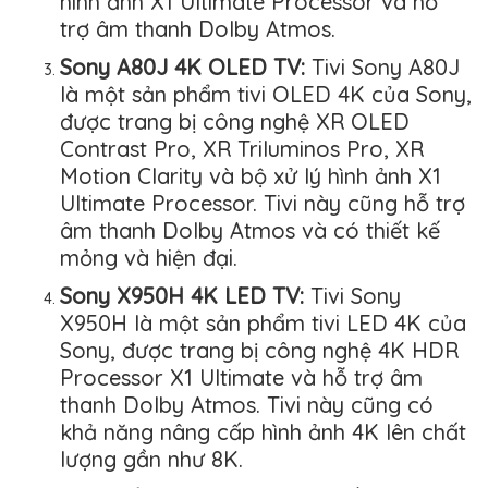
hình ảnh X1 Ultimate Processor và hỗ
trợ âm thanh Dolby Atmos.
Sony A80J 4K OLED TV:
Tivi Sony A80J
là một sản phẩm tivi OLED 4K của Sony,
được trang bị công nghệ XR OLED
Contrast Pro, XR Triluminos Pro, XR
Motion Clarity và bộ xử lý hình ảnh X1
Ultimate Processor. Tivi này cũng hỗ trợ
âm thanh Dolby Atmos và có thiết kế
mỏng và hiện đại.
Sony X950H 4K LED TV:
Tivi Sony
X950H là một sản phẩm tivi LED 4K của
Sony, được trang bị công nghệ 4K HDR
Processor X1 Ultimate và hỗ trợ âm
thanh Dolby Atmos. Tivi này cũng có
khả năng nâng cấp hình ảnh 4K lên chất
lượng gần như 8K.