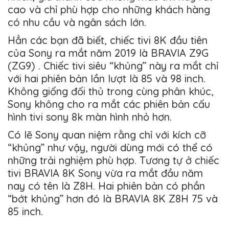
cao và chỉ phù hợp cho những khách hàng
có nhu cầu và ngân sách lớn.
Hẳn các bạn đã biết, chiếc tivi 8K đầu tiên
của Sony ra mắt năm 2019 là BRAVIA Z9G
(ZG9) . Chiếc tivi siêu “khủng” này ra mắt chỉ
với hai phiên bản lần lượt là 85 và 98 inch.
Không giống đối thủ trong cùng phân khúc,
Sony không cho ra mắt các phiên bản cấu
hình tivi sony 8k màn hình nhỏ hơn.
Có lẽ Sony quan niệm rằng chỉ với kích cỡ
“khủng” như vậy, người dùng mới có thể có
những trải nghiệm phù hợp. Tương tự ở chiếc
tivi BRAVIA 8K Sony vừa ra mắt đầu năm
nay có tên là Z8H. Hai phiên bản có phần
“bớt khủng” hơn đó là BRAVIA 8K Z8H 75 và
85 inch.