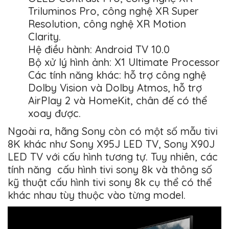
Triluminos Pro, công nghệ XR Super
Resolution, công nghệ XR Motion
Clarity.
Hệ điều hành: Android TV 10.0
Bộ xử lý hình ảnh: X1 Ultimate Processor
Các tính năng khác: hỗ trợ công nghệ
Dolby Vision và Dolby Atmos, hỗ trợ
AirPlay 2 và HomeKit, chân đế có thể
xoay được.
Ngoài ra, hãng Sony còn có một số mẫu tivi
8K khác như Sony X95J LED TV, Sony X90J
LED TV với cấu hình tương tự. Tuy nhiên, các
tính năng cấu hình tivi sony 8k và thông số
kỹ thuật cấu hình tivi sony 8k cụ thể có thể
khác nhau tùy thuộc vào từng model.