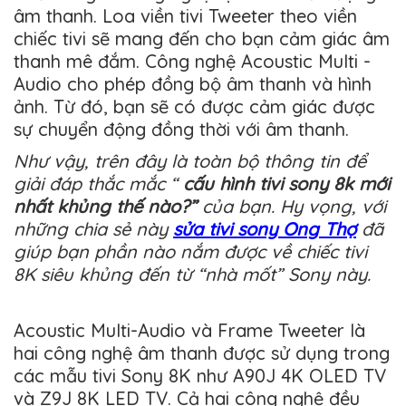
âm thanh. Loa viền tivi Tweeter theo viền
chiếc tivi sẽ mang đến cho bạn cảm giác âm
thanh mê đắm. Công nghệ Acoustic Multi -
Audio cho phép đồng bộ âm thanh và hình
ảnh. Từ đó, bạn sẽ có được cảm giác được
sự chuyển động đồng thời với âm thanh.
Như vậy, trên đây là toàn bộ thông tin để
giải đáp thắc mắc “
cấu hình tivi sony 8k mới
nhất khủng thế nào?”
của bạn. Hy vọng, với
những chia sẻ này
sửa tivi sony Ong Thợ
đã
giúp bạn phần nào nắm được về chiếc tivi
8K siêu khủng đến từ “nhà mốt” Sony này.
Acoustic Multi-Audio và Frame Tweeter là
hai công nghệ âm thanh được sử dụng trong
các mẫu tivi Sony 8K như A90J 4K OLED TV
và Z9J 8K LED TV. Cả hai công nghệ đều