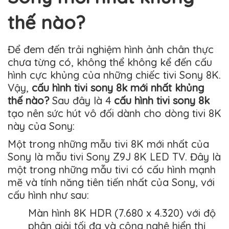
thế nào?
Để đem đến trải nghiệm hình ảnh chân thực
chưa từng có, không thể không kể đến cấu
hình cực khủng của những chiếc tivi Sony 8K.
Vậy,
cấu hình tivi sony 8k mới nhất khủng
thế nào?
Sau đây là 4
cấu hình tivi sony 8k
tạo nên sức hút vô đối dành cho dòng tivi 8K
này của Sony:
Một trong những mẫu tivi 8K mới nhất của
Sony là mẫu tivi Sony Z9J 8K LED TV. Đây là
một trong những mẫu tivi có cấu hình mạnh
mẽ và tính năng tiên tiến nhất của Sony, với
cấu hình như sau:
Màn hình 8K HDR (7.680 x 4.320) với độ
phân giải tối đa và công nghệ hiển thị