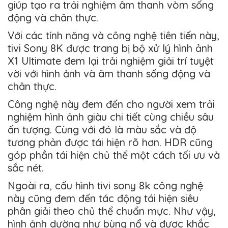
giúp tạo ra trải nghiệm âm thanh vòm sống
động và chân thực.
Với các tính năng và công nghệ tiên tiến này,
tivi Sony 8K được trang bị bộ xử lý hình ảnh
X1 Ultimate đem lại trải nghiệm giải trí tuyệt
vời với hình ảnh và âm thanh sống động và
chân thực.
Công nghệ này đem đến cho người xem trải
nghiệm hình ảnh giàu chi tiết cùng chiều sâu
ấn tượng. Cùng với đó là màu sắc và độ
tương phản được tái hiện rõ hơn. HDR cũng
góp phần tái hiện chủ thể một cách tối ưu và
sắc nét.
Ngoài ra, cấu hình tivi sony 8k công nghệ
này cũng đem đến tác động tái hiện siêu
phân giải theo chủ thể chuẩn mực. Như vậy,
hình ảnh dường như bùng nổ và được khắc