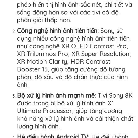
phép hiển thị hình ảnh sắc nét, chi tiết và
sống động hơn so với các tivi có độ
phân giải thấp hơn.
Công nghệ hình ảnh tiên tiến:
Sony sử
dụng nhiều công nghệ hình ảnh tiên tiến
như công nghệ XR OLED Contrast Pro,
XR Triluminos Pro, XR Super Resolution,
XR Motion Clarity, HDR Contrast
Booster 15, giúp tăng cường độ tương
phản, độ sâu và độ chân thực của hình
ảnh.
Bộ xử lý hình ảnh mạnh mẽ:
Tivi Sony 8K
được trang bị bộ xử lý hình ảnh X1
Ultimate Processor, giúp tăng cường
khả năng xử lý hình ảnh và cải thiện chất
lượng hình ảnh.
Hệ điều hành Android TV:
Hệ điều hành