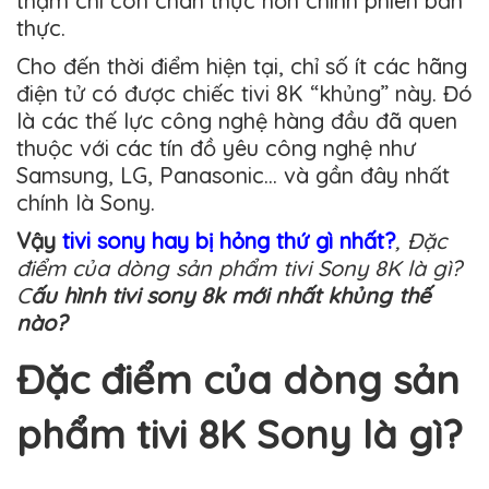
thậm chí còn chân thực hơn chính phiên bản
thực.
Cho đến thời điểm hiện tại, chỉ số ít các hãng
điện tử có được chiếc tivi 8K “khủng” này. Đó
là các thế lực công nghệ hàng đầu đã quen
thuộc với các tín đồ yêu công nghệ như
Samsung, LG, Panasonic… và gần đây nhất
chính là Sony.
Vậy
tivi sony hay bị hỏng thứ gì nhất?
, Đặc
điểm của dòng sản phẩm tivi Sony 8K là gì?
C
ấu hình tivi sony 8k mới nhất khủng thế
nào?
Đặc điểm của dòng sản
phẩm tivi 8K Sony là gì?