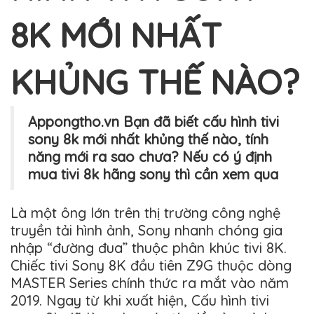
8K MỚI NHẤT
KHỦNG THẾ NÀO?
Appongtho.vn Bạn đã biết cấu hình tivi
sony 8k mới nhất khủng thế nào, tính
năng mới ra sao chưa? Nếu có ý định
mua tivi 8k hãng sony thì cần xem qua
Là một ông lớn trên thị trường công nghệ
truyền tải hình ảnh, Sony nhanh chóng gia
nhập “đường đua” thuộc phân khúc tivi 8K.
Chiếc tivi Sony 8K đầu tiên Z9G thuộc dòng
MASTER Series chính thức ra mắt vào năm
2019. Ngay từ khi xuất hiện, Cấu hình tivi