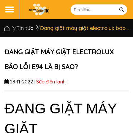
Tin tức
Đang giặt máy giặt electrolux báo lỗi E94 là bị sao?
ĐANG GIẶT MÁY GIẶT ELECTROLUX
BÁO LỖI E94 LÀ BỊ SAO?
28-11-2022
|
Sửa điện lạnh
|
ĐANG GIẶT
 MÁY 
GIẶT 