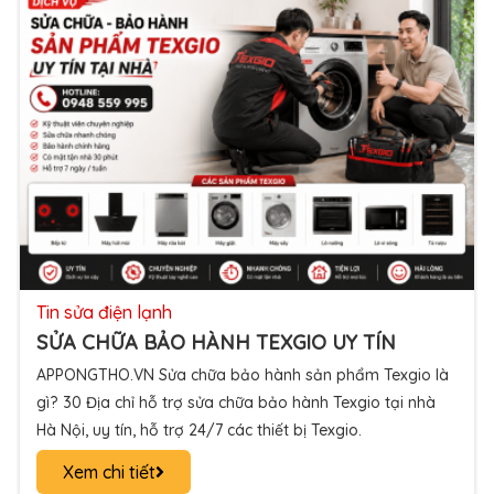
tin sửa điện lạnh
CÁCH SỬ DỤNG MÁY GIẶT AEG
APPOINGTHO.VN Chi tiết bảng điều khiển máy giặt AEG,
hướng dẫn cài đặt sử dụng máy giặt AEG nút phím, tối ưu
từng chức năng trên máy giặt AEG chuẩn từ A-Z.
Xem chi tiết