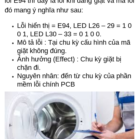
lỗi E94 thì đây là lỗi khi đang giặt và mã lỗi 
đó mang ý nghĩa như sau:
Lỗi hiển thị = E94, LED L26 – 29 = 1 0 
0 1, LED L30 – 33 = 0 1 0 0.
Mô tả lỗi : Tại chu kỳ cấu hình của mã 
giặt không đúng.
Ảnh hưởng (Effect) : Chu kỳ giặt bị 
chặn đi.
Nguyên nhân: đến từ chu kỳ của phần 
mềm lỗi chính PCB