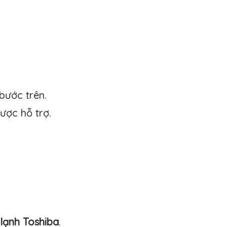
bước trên.
ược hỗ trợ.
 lạnh Toshiba
.