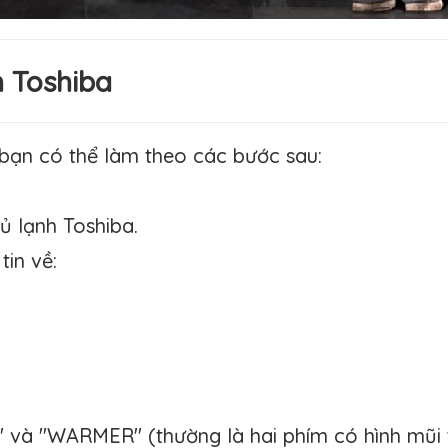
h Toshiba
 bạn có thể làm theo các bước sau:
tủ lạnh
Toshiba
.
tin về:
và "WARMER" (thường là hai phím có hình mũi 