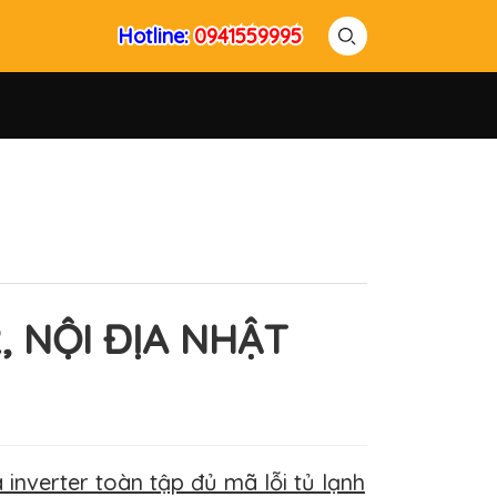
Hotline:
Hotline:
0941559995
0941559995
, NỘI ĐỊA NHẬT
inverter toàn tập đủ mã lỗi tủ lạnh