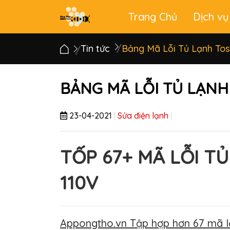
Trang Chủ
Dịch vụ
Main
menu
Tin tức
Bảng Mã Lỗi Tủ Lạnh Tos
BẢNG MÃ LỖI TỦ LẠNH
23-04-2021
|
Sửa điện lạnh
|
TỐP 67+ MÃ LỖI T
110V
Appongtho.vn Tập hợp hơn 67 mã lỗ