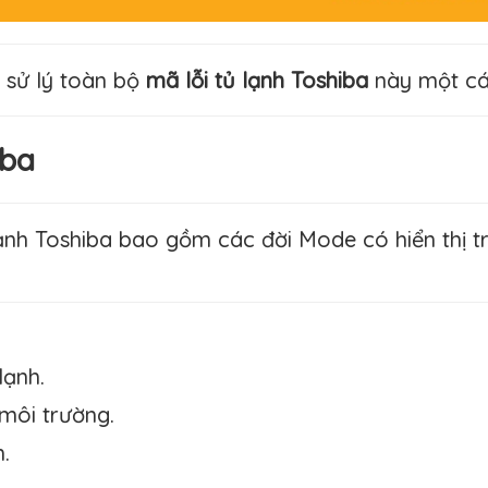
 sử lý toàn bộ
mã lỗi tủ lạnh Toshiba
này một các
iba
lạnh Toshiba bao gồm các đời Mode có hiển thị 
lạnh.
 môi trường.
.