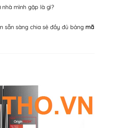
a
nhà mình gặp là gì?
 sẵn sàng chia sẻ đầy đủ bảng
mã