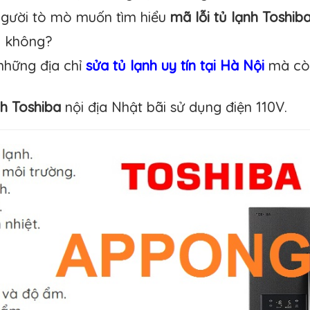
 người tò mò muốn tìm hiểu
mã lỗi tủ lạnh Toshib
ợc không?
những địa chỉ
sửa tủ lạnh uy tín tại Hà Nội
mà còn
nh Toshiba
nội địa Nhật bãi sử dụng điện 110V.