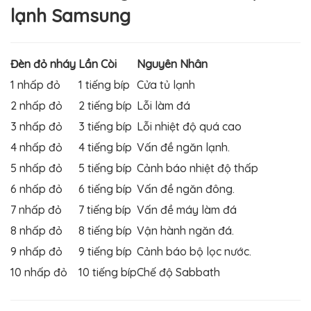
lạnh Samsung
Đèn đỏ nháy
Lần Còi
Nguyên Nhân
1 nhấp đỏ
1 tiếng bíp
Cửa tủ lạnh
2 nhấp đỏ
2 tiếng bíp
Lỗi làm đá
3 nhấp đỏ
3 tiếng bíp
Lỗi nhiệt độ quá cao
4 nhấp đỏ
4 tiếng bíp
Vấn đề ngăn lạnh.
5 nhấp đỏ
5 tiếng bíp
Cảnh báo nhiệt độ thấp
6 nhấp đỏ
6 tiếng bíp
Vấn đề ngăn đông.
7 nhấp đỏ
7 tiếng bíp
Vấn đề máy làm đá
8 nhấp đỏ
8 tiếng bíp
Vận hành ngăn đá.
9 nhấp đỏ
9 tiếng bíp
Cảnh báo bộ lọc nước.
10 nhấp đỏ
10 tiếng bíp
Chế độ Sabbath