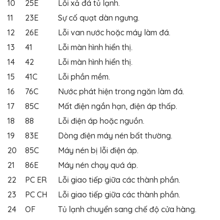
10
25E
Lỗi xả đá tủ lạnh.
11
23E
Sự cố quạt dàn ngưng.
12
26E
Lỗi van nước hoặc máy làm đá.
13
41
Lỗi màn hình hiển thị.
14
42
Lỗi màn hình hiển thị.
15
41C
Lỗi phần mềm.
16
76C
Nước phát hiện trong ngăn làm đá.
17
85C
Mất điện ngắn hạn, điện áp thấp.
18
88
Lỗi điện áp hoặc nguồn.
19
83E
Dòng điện máy nén bất thường.
20
85C
Máy nén bị lỗi điện áp.
21
86E
Máy nén chạy quá áp.
22
PC ER
Lỗi giao tiếp giữa các thành phần.
23
PC CH
Lỗi giao tiếp giữa các thành phần.
24
OF
Tủ lạnh chuyển sang chế độ cửa hàng.