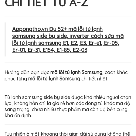
CHI TIẾT TỪ A-Z
Appongtho.vn Đủ 52+ mã lỗi tủ lạnh
samsung side by side, inverter cách sửa mã
lỗi tủ lạnh samsung E1, E2, E3, Er-e1, Er-05,
Er-01, Er-31, E154, E1-85, E2-03
Hướng dẫn bạn đọc
mã lỗi tủ lạnh Samsung
, cách khắc
phục từng
mã lỗi tủ lạnh Samsung
chi tiết nhất.
Tủ lạnh samsung side by side được khá nhiều người chọn
lựa, không hẳn chỉ là giá rẻ hơn các dòng tủ khác mà độ
sang trọng, chứa nhiều thực phẩm mà còn độ bền cũng
khá ổn định.
Tuy nhiên ở một khoảng thời gian dài sử dụng không thể