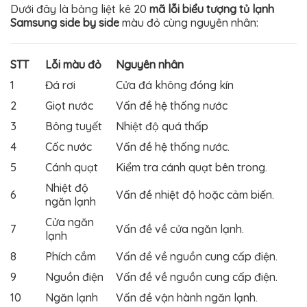
Dưới đây là bảng liệt kê 20
mã lỗi biểu tượng tủ lạnh
Samsung side by side
màu đỏ cùng nguyên nhân:
STT
Lỗi màu đỏ
Nguyên nhân
1
Đá rơi
Cửa đá không đóng kín
2
Giọt nước
Vấn đề hệ thống nước
3
Bông tuyết
Nhiệt độ quá thấp
4
Cốc nước
Vấn đề hệ thống nước.
5
Cánh quạt
Kiểm tra cánh quạt bên trong.
Nhiệt độ
6
Vấn đề nhiệt độ hoặc cảm biến.
ngăn lạnh
Cửa ngăn
7
Vấn đề về cửa ngăn lạnh.
lạnh
8
Phích cắm
Vấn đề về nguồn cung cấp điện.
9
Nguồn điện
Vấn đề về nguồn cung cấp điện.
10
Ngăn lạnh
Vấn đề vận hành ngăn lạnh.