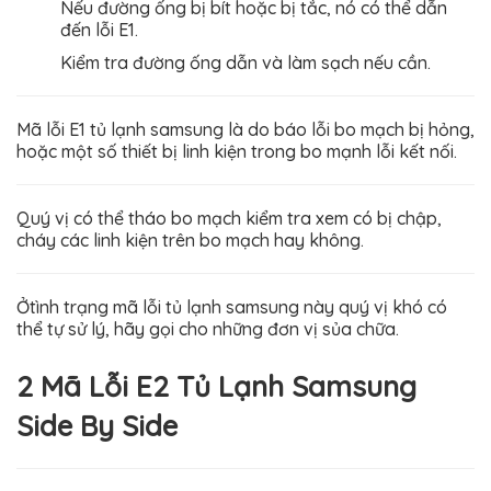
Nếu đường ống bị bít hoặc bị tắc, nó có thể dẫn
đến lỗi E1.
Kiểm tra đường ống dẫn và làm sạch nếu cần.
Mã lỗi E1 tủ lạnh samsung là do báo lỗi bo mạch bị hỏng,
hoặc một số thiết bị linh kiện trong bo mạnh lỗi kết nối.
Quý vị có thể tháo bo mạch kiểm tra xem có bị chập,
cháy các linh kiện trên bo mạch hay không.
Ởtình trạng mã lỗi tủ lạnh samsung này quý vị khó có
thể tự sử lý, hãy gọi cho những đơn vị sủa chữa.
2 Mã Lỗi E2 Tủ Lạnh Samsung
Side By Side