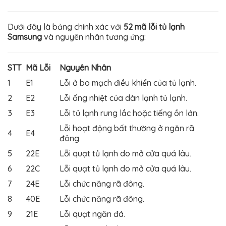
Dưới đây là bảng chính xác với
52 mã lỗi tủ lạnh
Samsung
và nguyên nhân tương ứng:
STT
Mã Lỗi
Nguyên Nhân
1
E1
Lỗi ở bo mạch điều khiển của tủ lạnh.
2
E2
Lỗi ống nhiệt của dàn lạnh tủ lạnh.
3
E3
Lỗi tủ lạnh rung lắc hoặc tiếng ồn lớn.
Lỗi hoạt động bất thường ở ngăn rã
4
E4
đông.
5
22E
Lỗi quạt tủ lạnh do mở cửa quá lâu.
6
22C
Lỗi quạt tủ lạnh do mở cửa quá lâu.
7
24E
Lỗi chức năng rã đông.
8
40E
Lỗi chức năng rã đông.
9
21E
Lỗi quạt ngăn đá.