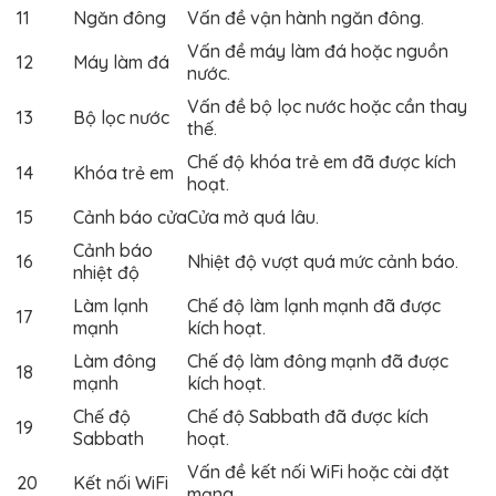
11
Ngăn đông
Vấn đề vận hành ngăn đông.
Vấn đề máy làm đá hoặc nguồn
12
Máy làm đá
nước.
Vấn đề bộ lọc nước hoặc cần thay
13
Bộ lọc nước
thế.
Chế độ khóa trẻ em đã được kích
14
Khóa trẻ em
hoạt.
15
Cảnh báo cửa
Cửa mở quá lâu.
Cảnh báo
16
Nhiệt độ vượt quá mức cảnh báo.
nhiệt độ
Làm lạnh
Chế độ làm lạnh mạnh đã được
17
mạnh
kích hoạt.
Làm đông
Chế độ làm đông mạnh đã được
18
mạnh
kích hoạt.
Chế độ
Chế độ Sabbath đã được kích
19
Sabbath
hoạt.
Vấn đề kết nối WiFi hoặc cài đặt
20
Kết nối WiFi
mạng.