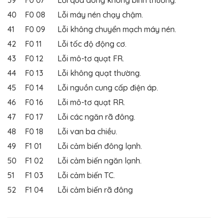
39
F0 07
Lỗi quá dòng không bình thường.
40
F0 08
Lỗi máy nén chạy chậm.
41
F0 09
Lỗi không chuyển mạch máy nén.
42
F0 11
Lỗi tốc độ động cơ.
43
F0 12
Lỗi mô-tơ quạt FR.
44
F0 13
Lỗi không quạt thường.
45
F0 14
Lỗi nguồn cung cấp điện áp.
46
F0 16
Lỗi mô-tơ quạt RR.
47
F0 17
Lỗi các ngăn rã đông.
48
F0 18
Lỗi van ba chiều.
49
F1 01
Lỗi cảm biến đông lạnh.
50
F1 02
Lỗi cảm biến ngăn lạnh.
51
F1 03
Lỗi cảm biến TC.
52
F1 04
Lỗi cảm biến rã đông