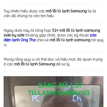
Tuy nhiên hiểu được các
mã lỗi tủ lạnh Samsung
lại là
vấn đề chúng ta cần tìm hiểu.
Ngay dưới này là tổng hợp
52+ mã lỗi tủ lạnh samsung
side by side
thường gặp nhất, được các kỹ thuật
sửa
điện lạnh Ong Thợ
chia sẻ
mã lỗi tủ lạnh samsung
tới quý
vị.
Mong rằng quý vị có thể đọc và hiểu mức độ quan trọng
ở các
mã lỗi tủ lạnh Samsung
để sử lý.