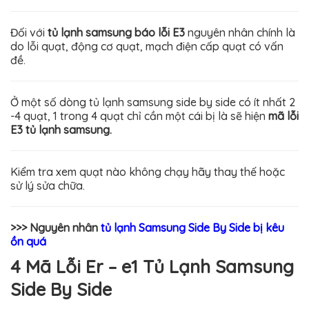
Đối với
tủ lạnh samsung báo lỗi E3
nguyên nhân chính là
do lỗi quạt, động cơ quạt, mạch điện cấp quạt có vấn
đề.
Ở một số dòng tủ lạnh samsung side by side có ít nhất 2
-4 quạt, 1 trong 4 quạt chỉ cần một cái bị là sẽ hiện
mã lỗi
E3 tủ lạnh samsung.
Kiểm tra xem quạt nào không chạy hãy thay thế hoặc
sử lý sửa chữa.
>>> Nguyên nhân
tủ lạnh Samsung Side By Side bị kêu
ồn quá
4 Mã Lỗi Er – e1 Tủ Lạnh Samsung
Side By Side