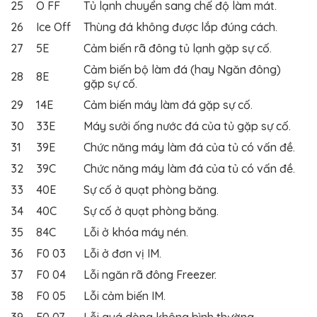
25
O FF
Tủ lạnh chuyển sang chế độ làm mát.
26
Ice Off
Thùng đá không được lắp đúng cách.
27
5E
Cảm biến rã đông tủ lạnh gặp sự cố.
Cảm biến bộ làm đá (hay Ngăn đông)
28
8E
gặp sự cố.
29
14E
Cảm biến máy làm đá gặp sự cố.
30
33E
Máy sưởi ống nước đá của tủ gặp sự cố.
31
39E
Chức năng máy làm đá của tủ có vấn đề.
32
39C
Chức năng máy làm đá của tủ có vấn đề.
33
40E
Sự cố ở quạt phòng băng.
34
40C
Sự cố ở quạt phòng băng.
35
84C
Lỗi ở khóa máy nén.
36
F0 03
Lỗi ở đơn vị IM.
37
F0 04
Lỗi ngăn rã đông Freezer.
38
F0 05
Lỗi cảm biến IM.