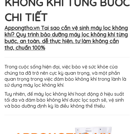
KHÔNG KHÍ TỪNG BƯỚC
CHI TIẾT
Appongtho.vn Tại sao cần vệ sinh máy lọc không
khí? Quy trình bảo dưỡng máy lọc không khí từng
bước, an toàn, dễ thực hiện, tự làm không cần
thợ, chuẩn 100%
Trong cuộc sống hiện đại, việc bảo vệ sức khỏe của
chúng ta đã trở nên cực kỳ quan trọng, và một phần
quan trọng trong việc đảm bảo không khí trong lành là
sử dụng máy lọc không khí.
Tuy nhiên, để máy lọc không khí hoạt động ở hiệu suất
tối đa và đảm bảo không khí được lọc sạch sẽ, vệ sinh
và bảo dưỡng định kỳ là điều không thể thiếu.