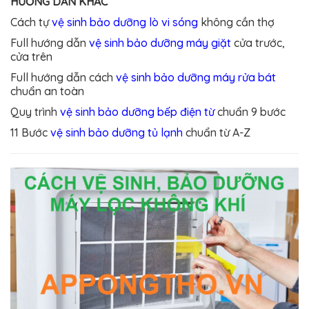
HƯỚNG DẪN KHÁC
Cách tự
vệ sinh bảo dưỡng lò vi sóng
không cần thợ
Full hướng dẫn
vệ sinh bảo dưỡng máy giặt
cửa trước,
cửa trên
Full hướng dẫn cách
vệ sinh bảo dưỡng máy rửa bát
chuẩn an toàn
Quy trình
vệ sinh bảo dưỡng bếp điện từ
chuẩn 9 bước
11 Bước
vệ sinh bảo dưỡng tủ lạnh
chuẩn từ A-Z