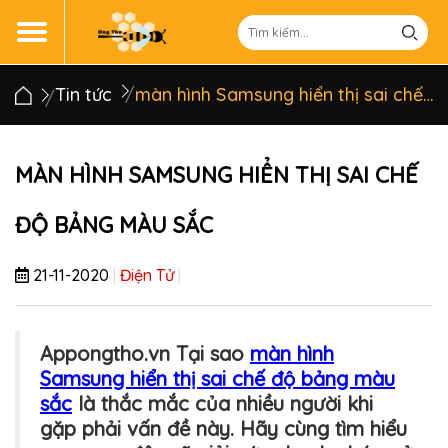
Tin tức
màn hình Samsung hiển thị sai chế độ bảng màu sắc
MÀN HÌNH SAMSUNG HIỂN THỊ SAI CHẾ
ĐỘ BẢNG MÀU SẮC
21-11-2020
|
Điện Tử
|
Appongtho.vn Tại sao
màn hình
Samsung hiển thị sai chế độ bảng màu
sắc
là thắc mắc của nhiều người khi
gặp phải vấn đề này. Hãy cùng tìm hiểu