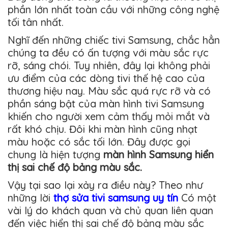
phần lớn nhất toàn cầu với những công nghệ
tối tân nhất.
Nghĩ đến những chiếc tivi Samsung, chắc hẳn
chúng ta đều có ấn tượng với màu sắc rực
rỡ, sáng chói. Tuy nhiên, đây lại không phải
ưu điểm của các dòng tivi thế hệ cao của
thương hiệu nay. Màu sắc quá rực rỡ và có
phần sáng bật của màn hình tivi Samsung
khiến cho người xem cảm thấy mỏi mắt và
rất khó chịu. Đôi khi màn hình cũng nhạt
màu hoặc có sắc tối lớn. Đây được gọi
chung là hiện tượng
màn hình Samsung hiển
thị sai chế độ bảng màu sắc.
Vậy tại sao lại xảy ra điều này? Theo như
những lời
thợ sửa tivi samsung uy tín
Có một
vài lý do khách quan và chủ quan liên quan
đến việc hiển thị sai chế độ bảng màu sắc