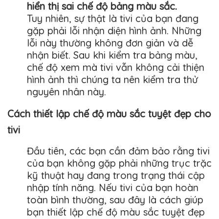
hiển thị sai chế độ bảng màu sắc.
Tuy nhiên, sự thật là tivi của bạn đang
gặp phải lỗi nhận diện hình ảnh. Những
lỗi này thường không đơn giản và dễ
nhận biết. Sau khi kiểm tra bảng màu,
chế độ xem mà tivi vẫn không cải thiện
hình ảnh thì chúng ta nên kiểm tra thử
nguyên nhân này.
Cách thiết lập chế độ màu sắc tuyệt đẹp cho
tivi
Đầu tiên, các bạn cần đảm bảo rằng tivi
của bạn không gặp phải những trục trặc
kỹ thuật hay đang trong trạng thái cập
nhập tính năng. Nếu tivi của bạn hoàn
toàn bình thường, sau đây là cách giúp
bạn thiết lập chế độ màu sắc tuyệt đẹp