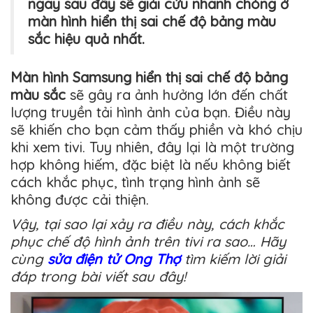
ngay sau đây sẽ giải cứu nhanh chóng ở
màn hình hiển thị sai chế độ bảng màu
sắc hiệu quả nhất.
Màn hình Samsung hiển thị sai chế độ bảng
màu sắc
sẽ gây ra ảnh hưởng lớn đến chất
lượng truyền tải hình ảnh của bạn. Điều này
sẽ khiến cho bạn cảm thấy phiền và khó chịu
khi xem tivi. Tuy nhiên, đây lại là một trường
hợp không hiếm, đặc biệt là nếu không biết
cách khắc phục, tình trạng hình ảnh sẽ
không được cải thiện.
Vậy, tại sao lại xảy ra điều này, cách khắc
phục chế độ hình ảnh trên tivi ra sao… Hãy
cùng
sửa điện tử Ong Thợ
tìm kiếm lời giải
đáp trong bài viết sau đây!