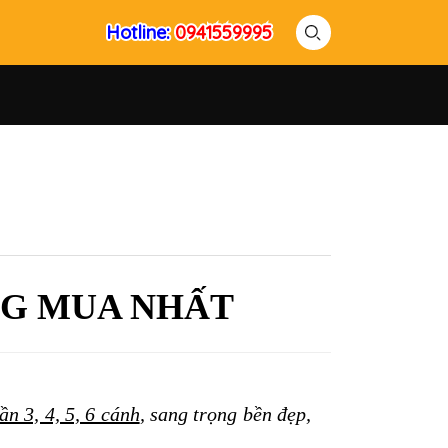
Hotline:
Hotline:
0941559995
0941559995
NG MUA NHẤT
n 3, 4, 5, 6 cánh
, sang trọng bền đẹp, 