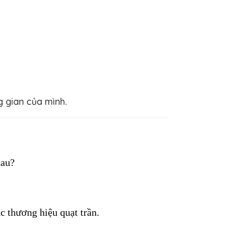
g gian của mình.
hau? 
c thương hiệu quạt trần. 