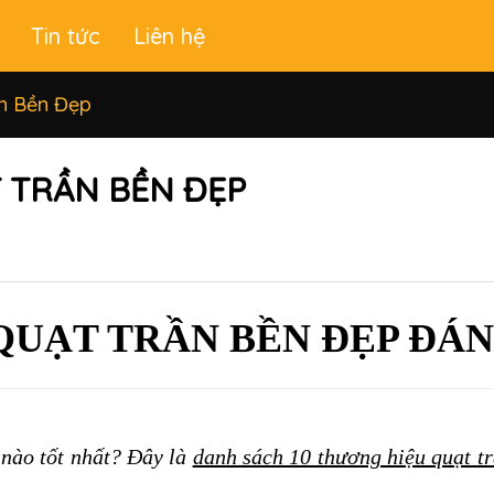
Tin tức
Liên hệ
ần Bền Đẹp
 TRẦN BỀN ĐẸP
QUẠT TRẦN BỀN ĐẸP ĐÁ
 nào tốt nhất? Đây là 
danh sách 10 thương hiệu quạt trầ