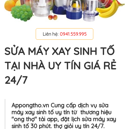
Liên hệ:
0941.559.995
SỬA MÁY XAY SINH TỐ
TẠI NHÀ UY TÍN GIÁ RẺ
24/7
Appongtho.vn Cung cấp dịch vụ sửa
máy xay sinh tố uy tín từ thương hiệu
"ong thợ" tải app, đặt lịch sửa máy xay
sinh tố 30 phút. thợ giỏi uy tín 24/7.