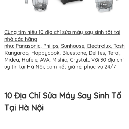
Cùng tìm hiểu 10 địa chỉ sửa máy say sinh tốt tại
nhà các hãng
như: Panasonic, Philips, Sunhouse, Electrolux, Toshi
Kangaroo, Happycook, Bluestone, Delites, Tefal,
Midea, Hafele, AVA, Mishio, Crystal... Với 30 địa chỉ
uy tín tại Hà Nội, cam kết giá rẻ, phục vụ 24/7.
10 Địa Chỉ Sửa Máy Say Sinh Tố
Tại Hà Nội