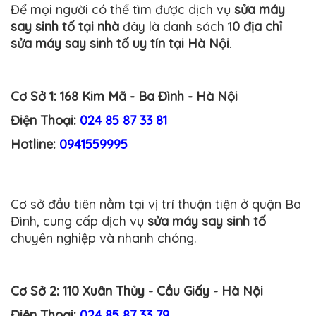
Để mọi người có thể tìm được dịch vụ
sửa máy
say sinh tố tại nhà
đây là danh sách 1
0 địa chỉ
sửa máy say sinh tố uy tín tại Hà Nội
.
Cơ Sở 1: 168 Kim Mã - Ba Đình - Hà Nội
Điện Thoại:
024 85 87 33 81
Hotline:
0941559995
Cơ sở đầu tiên nằm tại vị trí thuận tiện ở quận Ba
Đình, cung cấp dịch vụ
sửa máy say sinh tố
chuyên nghiệp và nhanh chóng.
Cơ Sở 2:
110 Xuân Thủy - Cầu Giấy - Hà Nội
Điện Thoại:
024 85 87 33 79