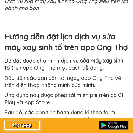
Dịch vụ sửa máy xay sinh tố Ong Thợ siêu tiện ích
dành cho bạn
Hướng dẫn đặt lịch dịch vụ sửa
máy xay sinh tố trên app Ong Thợ
Để đặt được cho mình dịch vụ
sửa máy xay sinh
tố t
rên app Ong Thợ một cách dễ dàng.
Đầu tiên các bạn cần tải ngay app Ong Thợ về
trên điện thoại thông minh của mình.
Ứng dụng này được phép tải miễn phí trên cả CH
Play và App Store.
Sau đó, các bạn tiến hành đăng kí theo form
được tạo sẵn với vai trò là khách hàng.
Một điểm lưu ý trong bước này đó là các bạn cần