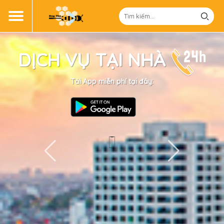
DỊCH VỤ TẠI NHÀ
Tải App miễn phí tại đây: