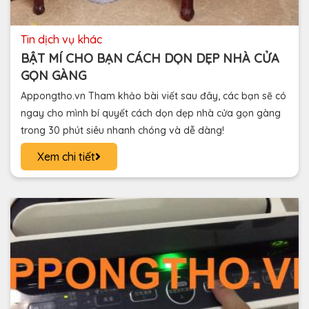
tin dịch vụ khác
BẬT MÍ CHO BẠN CÁCH DỌN DẸP NHÀ CỬA
GỌN GÀNG
Appongtho.vn Tham khảo bài viết sau đây, các bạn sẽ có
ngay cho mình bí quyết cách dọn dẹp nhà cửa gọn gàng
trong 30 phút siêu nhanh chóng và dễ dàng!
Xem chi tiết