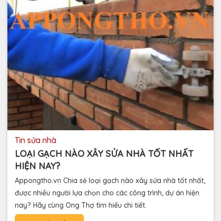
tin sửa nhà
LOẠI GẠCH NÀO XÂY SỬA NHÀ TỐT NHẤT
HIỆN NAY?
Appongtho.vn Chia sẻ loại gạch nào xây sửa nhà tốt nhất,
được nhiều người lựa chọn cho các công trình, dự án hiện
nay? Hãy cùng Ong Thợ tìm hiểu chi tiết.