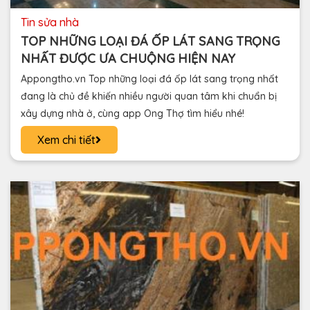
tin sửa nhà
TOP NHỮNG LOẠI ĐÁ ỐP LÁT SANG TRỌNG
NHẤT ĐƯỢC ƯA CHUỘNG HIỆN NAY
Appongtho.vn Top những loại đá ốp lát sang trọng nhất
đang là chủ đề khiến nhiều người quan tâm khi chuẩn bị
xây dựng nhà ở, cùng app Ong Thợ tìm hiểu nhé!
Xem chi tiết