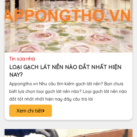
tin sửa nhà
LOẠI GẠCH LÁT NỀN NÀO ĐẮT NHẤT HIỆN
NAY?
Appongtho.vn Nhu cầu tìm kiếm gạch lát nền? Bạn chưa
biết lựa chọn loại gạch lát nền nào? Loại gạch lát nền nào
đắt tốt nhất nhất hiện nay đây câu trả lời
Xem chi tiết