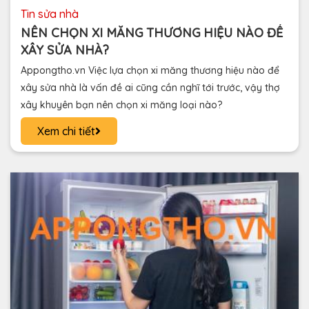
tin sửa nhà
NÊN CHỌN XI MĂNG THƯƠNG HIỆU NÀO ĐỂ
XÂY SỬA NHÀ?
Appongtho.vn Việc lựa chọn xi măng thương hiệu nào để
xây sửa nhà là vấn đề ai cũng cần nghĩ tới trước, vậy thợ
xây khuyên bạn nên chọn xi măng loại nào?
Xem chi tiết