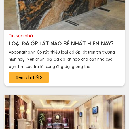
tin sửa nhà
LOẠI ĐÁ ỐP LÁT NÀO RẺ NHẤT HIỆN NAY?
Appongtho.vn Có rất nhiều loại đá ốp lát trên thị trường
hiện nay. Nên chọn loại đá ốp lát nào cho căn nhà của
bạn Tìm câu trả lời cùng ứng dụng ong thợ.
Xem chi tiết