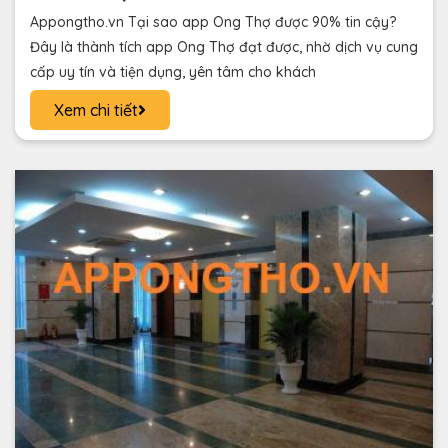
Appongtho.vn Tại sao app Ong Thợ được 90% tin cậy?
Đây là thành tích app Ong Thợ đạt được, nhờ dịch vụ cung
cấp uy tín và tiện dụng, yên tâm cho khách
Xem chi tiết