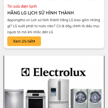
tin sửa điện lạnh
HÃNG LG LỊCH SỬ HÌNH THÀNH
Appongtho.vn Lịch sử hình thành hãng LG bao gồm những
gì? LG xuất phát từ nước nào? Có lẽ đây chính là điều mọi
người tò mò khi nhắc đến LG
Xem chi tiết