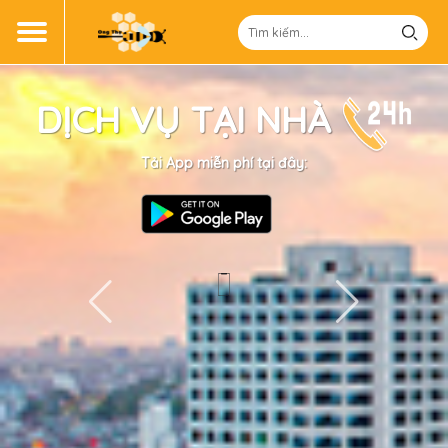
DỊCH VỤ TẠI NHÀ
Tải App miễn phí tại đây: