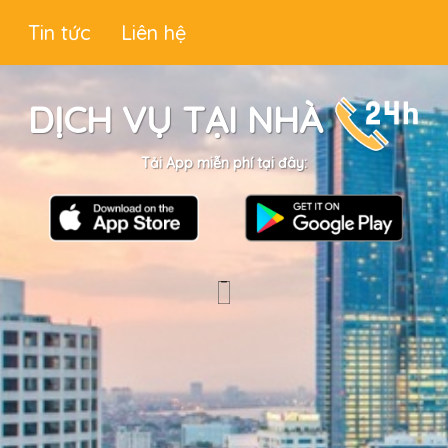
Tin tức
Liên hệ
DỊCH VỤ TẠI NHÀ
Tải App miễn phí tại đây: